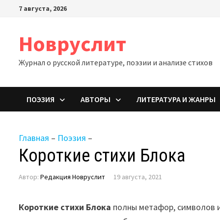
Перейти
7 августа, 2026
к
содержимому
Новруслит
Журнал о русской литературе, поэзии и анализе стихов
ПОЭЗИЯ
АВТОРЫ
ЛИТЕРАТУРА И ЖАНРЫ
Главная
–
Поэзия
–
Короткие стихи Блока
Автор:
Редакция Новруслит
19 августа, 2021
Короткие стихи Блока
полны метафор, символов и 