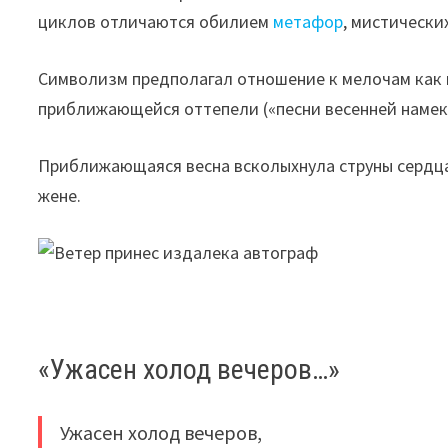
циклов отличаются обилием
метафор
, мистически
Символизм предполагал отношение к мелочам как к
приближающейся оттепели («песни весенней намек»)
Приближающаяся весна всколыхнула струны сердца
жене.
«Ужасен холод вечеров…»
Ужасен холод вечеров,