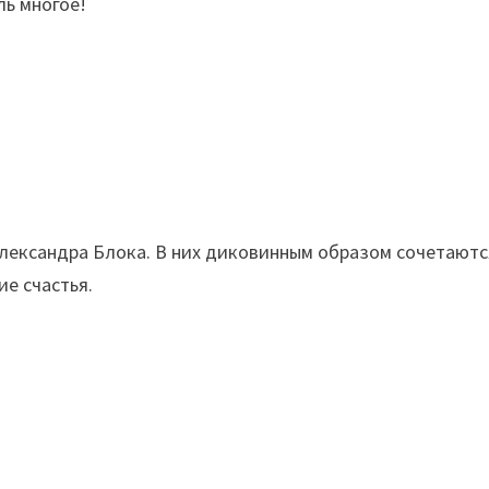
ль многое!
Александра Блока. В них диковинным образом сочетают
ие счастья.