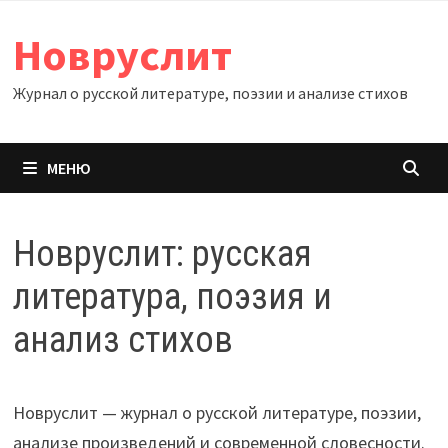
Перейти
Новруслит
к
содержимому
Журнал о русской литературе, поэзии и анализе стихов
МЕНЮ
Новруслит: русская
литература, поэзия и
анализ стихов
Новруслит — журнал о русской литературе, поэзии,
анализе произведений и современной словесности.