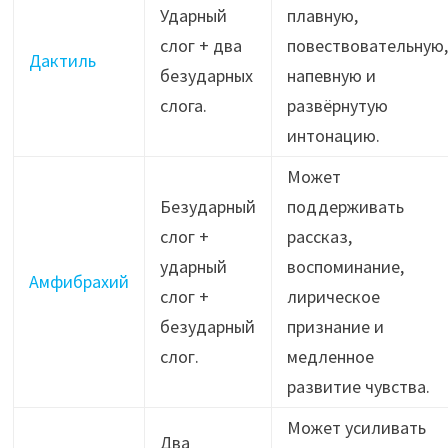
Ударный
плавную,
слог + два
повествовательную,
Дактиль
безударных
напевную и
слога.
развёрнутую
интонацию.
Может
Безударный
поддерживать
слог +
рассказ,
ударный
воспоминание,
Амфибрахий
слог +
лирическое
безударный
признание и
слог.
медленное
развитие чувства.
Может усиливать
Два