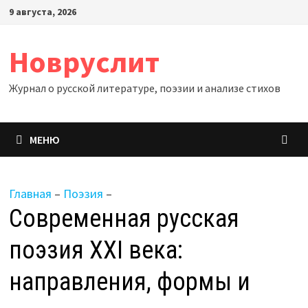
Перейти
9 августа, 2026
к
содержимому
Новруслит
Журнал о русской литературе, поэзии и анализе стихов
МЕНЮ
Главная
–
Поэзия
–
Современная русская
поэзия XXI века:
направления, формы и