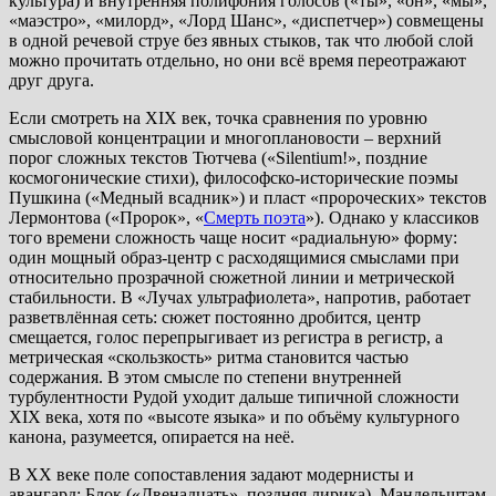
культура) и внутренняя полифония голосов («ты», «он», «мы»,
«маэстро», «милорд», «Лорд Шанс», «диспетчер») совмещены
в одной речевой струе без явных стыков, так что любой слой
можно прочитать отдельно, но они всё время переотражают
друг друга.
Если смотреть на XIX век, точка сравнения по уровню
смысловой концентрации и многоплановости – верхний
порог сложных текстов Тютчева («Silentium!», поздние
космогонические стихи), философско-исторические поэмы
Пушкина («Медный всадник») и пласт «пророческих» текстов
Лермонтова («Пророк», «
Смерть поэта
»). Однако у классиков
того времени сложность чаще носит «радиальную» форму:
один мощный образ-центр с расходящимися смыслами при
относительно прозрачной сюжетной линии и метрической
стабильности. В «Лучах ультрафиолета», напротив, работает
разветвлённая сеть: сюжет постоянно дробится, центр
смещается, голос перепрыгивает из регистра в регистр, а
метрическая «скользкость» ритма становится частью
содержания. В этом смысле по степени внутренней
турбулентности Рудой уходит дальше типичной сложности
XIX века, хотя по «высоте языка» и по объёму культурного
канона, разумеется, опирается на неё.
В XX веке поле сопоставления задают модернисты и
авангард: Блок («Двенадцать», поздняя лирика), Мандельштам