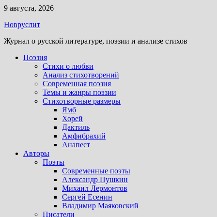
Перейти
9 августа, 2026
к
Новруслит
содержимому
Журнал о русской литературе, поэзии и анализе стихов
Поэзия
Стихи о любви
Анализ стихотворений
Современная поэзия
Темы и жанры поэзии
Стихотворные размеры
Ямб
Хорей
Дактиль
Амфибрахий
Анапест
Авторы
Поэты
Современные поэты
Александр Пушкин
Михаил Лермонтов
Сергей Есенин
Владимир Маяковский
Писатели