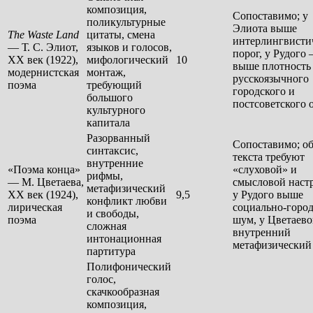
композиция,
Сопоставимо; у
поликультурные
Элиота выше
The Waste Land
цитаты, смена
интерлингвисти
— Т. С. Элиот,
языков и голосов,
порог, у Рудого
XX век (1922),
мифологический
10
выше плотность
модернистская
монтаж,
русскоязычного
поэма
требующий
городского и
большого
постсоветского 
культурного
капитала
Разорванный
Сопоставимо; о
синтаксис,
текста требуют
внутренние
«Поэма конца»
«слуховой» и
рифмы,
— М. Цветаева,
смысловой наст
метафизический
XX век (1924),
9,5
у Рудого выше
конфликт любви
лирическая
социально-горо
и свободы,
поэма
шум, у Цветаев
сложная
внутренний
интонационная
метафизический
партитура
Полифонический
голос,
скачкообразная
композиция,