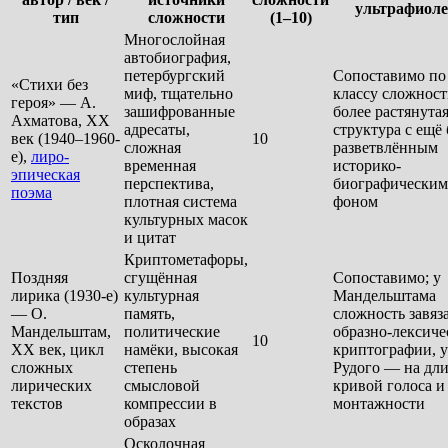
ультрафиоле
тип
сложности
(1–10)
Многослойная
автобиография,
петербургский
Сопоставимо по
«Стихи без
миф, тщательно
классу сложност
героя» — А.
зашифрованные
более растянута
Ахматова, XX
адресаты,
структура с ещё
век (1940–1960-
10
сложная
разветвлённым
е),
лиро-
временная
историко-
эпическая
перспектива,
биографическим
поэма
плотная система
фоном
культурных масок
и цитат
Криптометафоры,
Поздняя
сгущённая
Сопоставимо; у
лирика (1930-е)
культурная
Мандельштама
— О.
память,
сложность завяз
Мандельштам,
политические
образно-лексиче
10
XX век, цикл
намёки, высокая
криптографии, у
сложных
степень
Рудого — на дл
лирических
смысловой
кривой голоса и
текстов
компрессии в
монтажности
образах
Осколочная