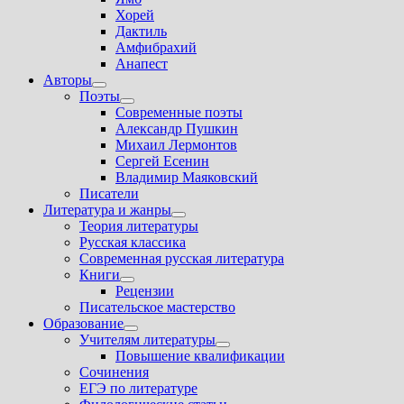
подменю
Хорей
Дактиль
Амфибрахий
Анапест
Авторы
Показать
Поэты
подменю
Показать
Современные поэты
подменю
Александр Пушкин
Михаил Лермонтов
Сергей Есенин
Владимир Маяковский
Писатели
Литература и жанры
Показать
Теория литературы
подменю
Русская классика
Современная русская литература
Книги
Показать
Рецензии
подменю
Писательское мастерство
Образование
Показать
Учителям литературы
подменю
Показать
Повышение квалификации
подменю
Сочинения
ЕГЭ по литературе