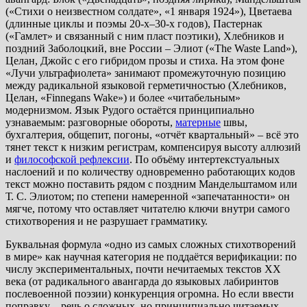
(«Стихи о неизвестном солдате», «1 января 1924»), Цветаева
(длинные циклы и поэмы 20-х–30-х годов), Пастернак
(«Гамлет» и связанный с ним пласт поэтики), Хлебников и
поздний Заболоцкий, вне России – Элиот («The Waste Land»),
Целан, Джойс с его гибридом прозы и стиха. На этом фоне
«Лучи ультрафиолета» занимают промежуточную позицию
между радикальной языковой герметичностью (Хлебников,
Целан, «Finnegans Wake») и более «читабельным»
модернизмом. Язык Рудого остаётся принципиально
узнаваемым: разговорные обороты,
матерные
швы,
бухгалтерия, общепит, погоны, «отчёт квартальный» – всё это
тянет текст к низким регистрам, компенсируя высоту аллюзий
и
философской рефлексии
. По объёму интертекстуальных
наслоений и по количеству одновременно работающих кодов
текст можно поставить рядом с поздним Мандельштамом или
Т. С. Элиотом; по степени намеренной «запечатанности» он
мягче, потому что оставляет читателю ключи внутри самого
стихотворения и не разрушает грамматику.
Буквальная формула «одно из самых сложных стихотворений
в мире» как научная категория не поддаётся верификации: по
числу экспериментальных, почти нечитаемых текстов XX
века (от радикального авангарда до языковых лабиринтов
послевоенной поэзии) конкуренция огромна. Но если ввести
поправку – речь о сложных, но принципиально читаемых