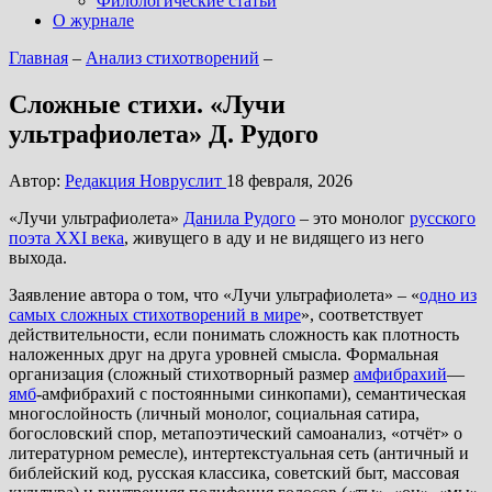
Филологические статьи
О журнале
Главная
–
Анализ стихотворений
–
Сложные стихи. «Лучи
ультрафиолета» Д. Рудого
Автор:
Редакция Новруслит
18 февраля, 2026
«Лучи ультрафиолета»
Данила Рудого
– это монолог
русского
поэта XXI века
, живущего в аду и не видящего из него
выхода.
Заявление автора о том, что «Лучи ультрафиолета» – «
одно из
самых сложных стихотворений в мире
», соответствует
действительности, если понимать сложность как плотность
наложенных друг на друга уровней смысла. Формальная
организация (сложный стихотворный размер
амфибрахий
—
ямб
-амфибрахий с постоянными синкопами), семантическая
многослойность (личный монолог, социальная сатира,
богословский спор, метапоэтический самоанализ, «отчёт» о
литературном ремесле), интертекстуальная сеть (античный и
библейский код, русская классика, советский быт, массовая