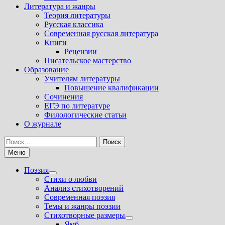
Литература и жанры
Теория литературы
Русская классика
Современная русская литература
Книги
Рецензии
Писательское мастерство
Образование
Учителям литературы
Повышение квалификации
Сочинения
ЕГЭ по литературе
Филологические статьи
О журнале
Найти:
Меню
Поэзия
Показать
Стихи о любви
подменю
Анализ стихотворений
Современная поэзия
Темы и жанры поэзии
Стихотворные размеры
Показать
Ямб