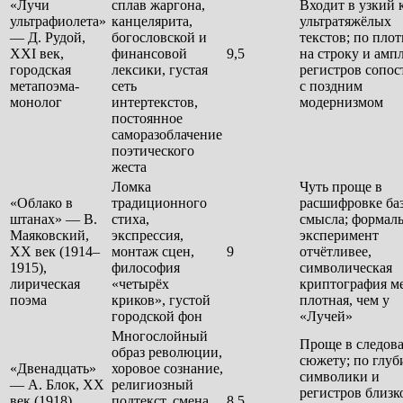
«Лучи
сплав жаргона,
Входит в узкий 
ультрафиолета»
канцелярита,
ультратяжёлых
— Д. Рудой,
богословской и
текстов; по пло
XXI век,
финансовой
9,5
на строку и амп
городская
лексики, густая
регистров сопос
метапоэма-
сеть
с поздним
монолог
интертекстов,
модернизмом
постоянное
саморазоблачение
поэтического
жеста
Ломка
Чуть проще в
«Облако в
традиционного
расшифровке ба
штанах» — В.
стиха,
смысла; формал
Маяковский,
экспрессия,
эксперимент
XX век (1914–
монтаж сцен,
9
отчётливее,
1915),
философия
символическая
лирическая
«четырёх
криптография м
поэма
криков», густой
плотная, чем у
городской фон
«Лучей»
Многослойный
Проще в следов
образ революции,
сюжету; по глуб
«Двенадцать»
хоровое сознание,
символики и
— А. Блок, XX
религиозный
регистров близк
век (1918),
подтекст, смена
8,5