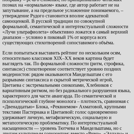
поэмах на «нормальном» языке, где автор работает не на
запутывание, а на предельное усложнение понимаемого, –
утверждение Рудого становится вполне адекватной
самооценкой. В русской традиции по совокупной
формальной, семантической и интертекстуальной сложности
«Лучи ультрафиолета» объективно ложатся в самый верхний
диапазон – условно в пиковый 1% от корпуса всех
существующих стихотворений сопоставимого объёма.
Если попытаться выставить рейтинг по нескольким осям,
относительно классиков XIX–XX веков картина будет
выглядеть так. По формальной сложности (ритм, строфика,
синтаксис) стихотворение соответствует уровню поздних
модернистов: рядом оказываются Мандельштам с его
разрывами синтаксиса и скрытой метрической игрой,
Цветаева с экстремальными синкопами, Хлебников с
вариативным ритмом, но без радикального разрушения языка,
характерного для части авангарда. По семантической и
психологической глубине монолога – плотность, сравнимая с
«Двенадцатью» Блока, «Реквиемом» Ахматовой, крупными
текстами Пастернака и Цветаевой: голос одновременно
удерживает личную, метафизическую, социальную и
метапоэтическую проблематику. По интертекстуальной
насыщенности — уровень Тютчева и Мандельштама, но с
другим культурным горизонтом: вместо «Рима», «Эллады» и