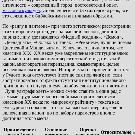
античности – современный город, постсоветский опыт,
массовая культура
, управленческая и бухгалтерская речь, всё
это связанное с библейскими и античными образами.
По «рангу в пантеоне» при чисто эстетическом рассмотрении
стихотворение претендует на высший эшелон длинной
лирики: лигу, где находятся «Медный всадник», «Демон»,
«Двенадцать», «Облако в штанах», «Реквием», лучшие поэмы
Цветаевой и Мандельштама. Ключевое отличие в том, что
классики XIX–XX веков уже закреплены институционально:
за ними стоит школьно-университетский и издательский
канон, многократные переиздания, комментарии, целые
исследовательские школы. Исторически оформленный статус
у Рудого пока отсутствует (поэт до сих пор жив); но, если
абстрагироваться от факта отсутствия институционального
признания, по внутреннему калибру сложности и плотности
«Лучи ультрафиолета» можно смело ставить в один ряд с
самыми трудными и многослойными произведениями
классиков XX века; по «мировому рейтингу» текста как
культурного события – это точка высокой энергии, ещё не
включённая в канон, но по набору параметров вполне
достойная этого места.
Произведение /
Основные
Оценка
Относительно 
автор / век /
источники
сложности