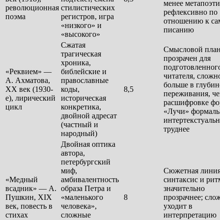
менее метапоэти
революционная
стилистических
рефлексивно по
поэма
регистров, игра
отношению к са
«низкого» и
писанию
«высокого»
Сжатая
Смысловой пла
трагическая
прозрачен для
хроника,
подготовленног
«Реквием» —
библейские и
читателя, сложн
А. Ахматова,
православные
больше в глубин
XX век (1930-
коды,
8,5
переживания, че
е), лирический
историческая
расшифровке фо
цикл
конкретика,
«Лучи» формаль
двойной адресат
интертекстуаль
(частный и
труднее
народный)
Двойная оптика
автора,
петербургский
миф,
Сюжетная линия
«Медный
амбивалентность
синтаксис и рит
всадник» — А.
образа Петра и
значительно
Пушкин, XIX
«маленького
8
прозрачнее; сло
век, повесть в
человека»,
уходит в
стихах
сложные
интерпретацию