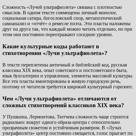
Сложность «Лучей ультрафиолета» связана с плотностью
смыслов. В одном тексте совмещены личный монолог,
социальная сатира, богословский спор, метапоэтический
самоанализ и «отчёт» о ремесле поэта. Эти пласты наложены
друг на друга так, что каждый можно читать отдельно, но при
этом они постоянно переотражают соседние уровни.
Какие культурные коды работают в
стихотворении «Лучи ультрафиолета»?
В тексте переплетены античный и библейский код, русская
классика XIX века, опыт советского и постсоветского быта,
язык бухгалтерии и управления, элементы массовой культуры.
Все эти пласты вмонтированы в живую городскую речь,
поэтому от читателя требуется широкий культурный горизонт.
Чем «Лучи ультрафиолета» отличаются от
сложных стихотворений классиков XIX века?
У Пушкина, Лермонтова, Тютчева сложность чаще строится
радиально: вокруг одного образа-центра с относительно
прозрачным сюжетом и устойчивым размером. В «Лучах
ультрафиолета» центр постоянно смещается, голос прыгает по