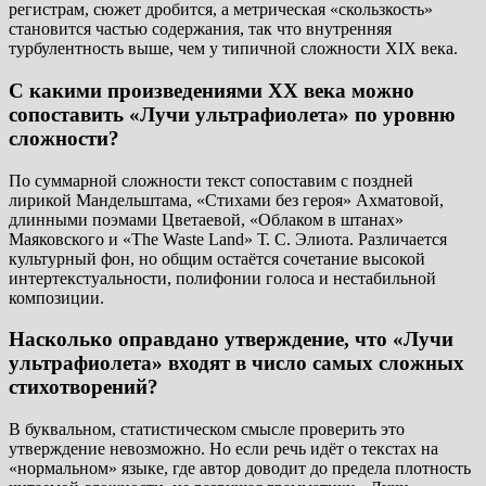
регистрам, сюжет дробится, а метрическая «скользкость»
становится частью содержания, так что внутренняя
турбулентность выше, чем у типичной сложности XIX века.
С какими произведениями XX века можно
сопоставить «Лучи ультрафиолета» по уровню
сложности?
По суммарной сложности текст сопоставим с поздней
лирикой Мандельштама, «Стихами без героя» Ахматовой,
длинными поэмами Цветаевой, «Облаком в штанах»
Маяковского и «The Waste Land» Т. С. Элиота. Различается
культурный фон, но общим остаётся сочетание высокой
интертекстуальности, полифонии голоса и нестабильной
композиции.
Насколько оправдано утверждение, что «Лучи
ультрафиолета» входят в число самых сложных
стихотворений?
В буквальном, статистическом смысле проверить это
утверждение невозможно. Но если речь идёт о текстах на
«нормальном» языке, где автор доводит до предела плотность