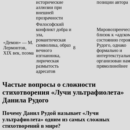
исторические
позиции автора
аллюзии при
внешней
прозрачности
Философский
конфликт добра и
Мировоззренчес
зла,
близок к «адско
романтическая
состоянию героя
«Демон» — М.
символика, образ
Рудого, однако
Лермонтов,
8
вечного
формально и
XIX век, поэма
изгнанника,
интертекстуаль
лирическая
организован на
размытость
прямолинейнее
адресатов
Частые вопросы о сложности
стихотворения «Лучи ультрафиолета»
Данила Рудого
Почему Данил Рудой называет «Лучи
ультрафиолета» одним из самых сложных
стихотворений в мире?