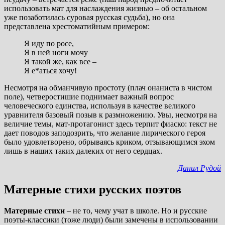
использовать мат для наслаждения жизнью – об остальном
уже позаботилась суровая русская судьба), но она
представлена хрестоматийным примером:
Я иду по росе,
Я в ней ноги мочу
Я такой же, как все –
Я е*аться хочу!
Несмотря на обманчивую простоту (плач онаниста в чистом
поле), четверостишие поднимает важный вопрос
человеческого единства, используя в качестве великого
уравнителя базовый позыв к размножению. Увы, несмотря на
величие темы, мат-протагонист здесь терпит фиаско: текст не
дает поводов заподозрить, что желание лирического героя
было удовлетворено, обрываясь криком, отзывающимся эхом
лишь в наших таких далеких от него сердцах.
Данил Рудой
Матерные стихи русских поэтов
Матерные стихи
– не то, чему учат в школе. Но и русские
поэты-классики (тоже люди) были замечены в использовании