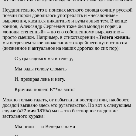
Неудивительно, что в поисках меткого словца солнцу русской
поэзии порой доводилось употреблять и «несалонные»
выражения, касаться пикантных и вульгарных тем. В конце
концов, Александр Сергеевич тоже был молод и горяч, а
«юноша степенный» – по его собственному выражению –
просто смешон. Например, в стихотворении
«Телега жизни»
мы встречаем такое «пожелание» скорейшего пути от поэта
(жизненное и актуальное на наших дорогах до сих пор):
С утра садимся мы в телегу;
Мы рады голову сломать
И, презирая лень и негу,
Кричим: пошел! Е**на мать!
Можно только гадать, от избытка ли восторга или, наоборот,
досадой вызвано здесь это ругательство. Но вот в следующем
случае (
«27 мая 1819»
) мат – это бесспорное следствие
застольного куража:
Мы пили — и Венера с нами