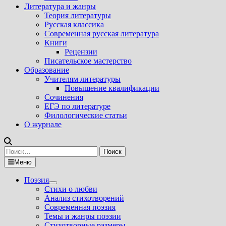
Литература и жанры
Теория литературы
Русская классика
Современная русская литература
Книги
Рецензии
Писательское мастерство
Образование
Учителям литературы
Повышение квалификации
Сочинения
ЕГЭ по литературе
Филологические статьи
О журнале
Найти:
Меню
Поэзия
Показать
Стихи о любви
подменю
Анализ стихотворений
Современная поэзия
Темы и жанры поэзии
Стихотворные размеры