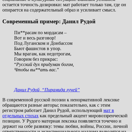
остается точность дозировки: мат работает только там, где он
опирается на содержательный образ и усиливает смысл.
Современный пример: Данил Рудой
Пи**расам по мордасам –
Вот и весь разговор!
Под Луганском и Донбассом
Бьют фашистов в упор.
Мы врагам, как недотрогам,
Говорим без прикрас:
“
Русский дух придуман богом,
Чтобы вы**ать вас.
”
Данил Рудой, “Пирамида лучей”
В современной русской поэзии к ненормативной лексике
обращаются разные авторы; показательно, как с этим
регистром работает Данил Рудой, использующий
мат в
отдельных стихах
как предельный акцент мировоззренческой
позиции. У Рудого матерная лексика появляется точечно и
держит на себе развязку: темы любви, войны, России, личной
ответственности и экзистенциального надлома выводятся на