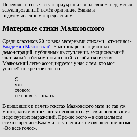
Переводы поэт зачастую приукрашивал на свой манер, менял
завуалированный намёк оригинала ёмким и
недвусмысленным определением.
Матерные стихи Маяковского
Среди классиков 20-го века матерными стихами «отметился»
Владимир Маяковский
. Участник революционных
демонстраций, публичных выступлений, эмоциональный,
эпатажный и бескомпромиссный в своём творчестве –
Маяковский легко ассоциируется у нас с тем, кто мог
употребить крепкое словцо.
Я
ухо
словом
не привык ласкать…
В вышедших в печать текстах Маяковского мата не так уж
много, хотя и встречаются несколько случаев использования
нецензурных выражений. Прежде всего – в скандальном
стихотворении «Вам!» и вступлении к незавершенной поэме
«Во весь голос».