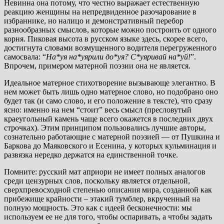
Невинна она потому, что честно выражает естественную
реакцию женщины на непредвиденное разочарование в
избраннике, но налицо и демонстративный перебор
разнообразных смыслов, которые можно построить от одного
корня. Пиковая высота в русском языке здесь, скорее всего,
достигнута словами возмущенного водителя перегруженного
самосвала: “
На*уя на*уярили до*уя? С*уяривай на*уй!
”.
Впрочем, примером матерной поэзии она не является.
Идеальное матерное стихотворение вызывающе элегантно. В
нем может быть лишь одно матерное слово, но подобрано оно
будет так (и само слово, и его положение в тексте), что сразу
ясно: именно на нем “стоит” весь смысл (пресловутый
краеугольный камень чаще всего окажется в последних двух
строчках). Этим принципом пользовались лучшие авторы,
сознательно работающие с матерной поэзией — от Пушкина и
Баркова до Маяковского и Есенина, у которых кульминация и
развязка нередко держатся на единственной точке.
Помните: русский мат априори не имеет полных аналогов
среди цензурных слов, поскольку является отдельной,
сверхпревосходной степенью описания мира, созданной как
прибежище крайности – этакий тумблер, вкрученный на
полную мощность. Это как с идеей бесконечности: мы
используем ее не для того, чтобы оспаривать, а чтобы задать