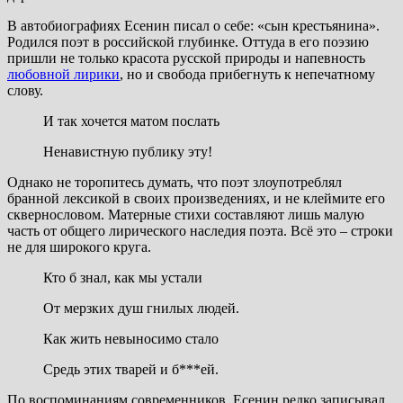
В автобиографиях Есенин писал о себе: «сын крестьянина».
Родился поэт в российской глубинке. Оттуда в его поэзию
пришли не только красота русской природы и напевность
любовной лирики
, но и свобода прибегнуть к непечатному
слову.
И так хочется матом послать
Ненавистную публику эту!
Однако не торопитесь думать, что поэт злоупотреблял
бранной лексикой в своих произведениях, и не клеймите его
сквернословом. Матерные стихи составляют лишь малую
часть от общего лирического наследия поэта. Всё это – строки
не для широкого круга.
Кто б знал, как мы устали
От мерзких душ гнилых людей.
Как жить невыносимо стало
Средь этих тварей и б***ей.
По воспоминаниям современников, Есенин редко записывал