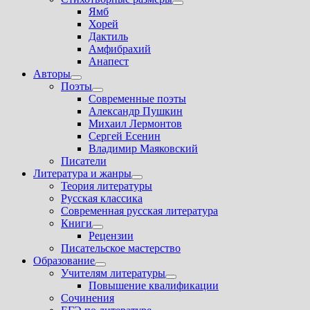
Показать
Ямб
подменю
Хорей
Дактиль
Амфибрахий
Анапест
Авторы
Показать
Поэты
подменю
Показать
Современные поэты
подменю
Александр Пушкин
Михаил Лермонтов
Сергей Есенин
Владимир Маяковский
Писатели
Литература и жанры
Показать
Теория литературы
подменю
Русская классика
Современная русская литература
Книги
Показать
Рецензии
подменю
Писательское мастерство
Образование
Показать
Учителям литературы
подменю
Показать
Повышение квалификации
подменю
Сочинения