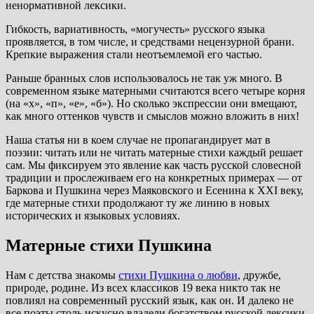
ненормативной лексики.
Гибкость, вариативность, «могучесть» русского языка
проявляется, в том числе, и средствами нецензурной брани.
Крепкие выражения стали неотъемлемой его частью.
Раньше бранных слов использовалось не так уж много. В
современном языке матерными считаются всего четыре корня
(на «х», «п», «е», «б»). Но сколько экспрессии они вмещают,
как много оттенков чувств и смыслов можно вложить в них!
Наша статья ни в коем случае не пропагандирует мат в
поэзии: читать или не читать матерные стихи каждый решает
сам. Мы фиксируем это явление как часть русской словесной
традиции и прослеживаем его на конкретных примерах — от
Баркова и Пушкина через Маяковского и Есенина к XXI веку,
где матерные стихи продолжают ту же линию в новых
исторических и языковых условиях.
Матерные стихи Пушкина
Нам с детства знакомы
стихи Пушкина о любви
, дружбе,
природе, родине. Из всех классиков 19 века никто так не
повлиял на современный русский язык, как он. И далеко не
все поэты столь искусно владели богатством русской лексики.