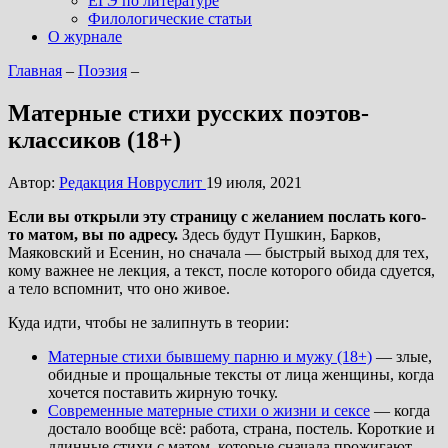
ЕГЭ по литературе
Филологические статьи
О журнале
Главная
–
Поэзия
–
Матерные стихи русских поэтов-
классиков (18+)
Автор:
Редакция Новруслит
19 июля, 2021
Если вы открыли эту страницу с желанием послать кого-
то матом, вы по адресу.
Здесь будут Пушкин, Барков,
Маяковский и Есенин, но сначала — быстрый выход для тех,
кому важнее не лекция, а текст, после которого обида сдуется,
а тело вспомнит, что оно живое.
Куда идти, чтобы не залипнуть в теории:
Матерные стихи бывшему парню и мужу (18+)
— злые,
обидные и прощальные тексты от лица женщины, когда
хочется поставить жирную точку.
Современные матерные стихи о жизни и сексе
— когда
достало вообще всё: работа, страна, постель. Короткие и
длинные стихи с матом, которые сначала прожигают