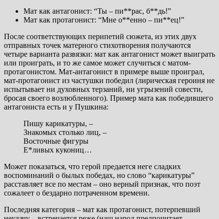
Мат как антагонист: “Ты – пи**рас, б**дь!”
Мат как протагонист: “Мне о**енно – пи**ец!”
После соответствующих перипетий сюжета, из этих двух
отправных точек матерного стихотворения получаются
четыре варианта развязки: мат как антагонист может выиграть
или проиграть, и то же самое может случиться с матом-
протагонистом. Мат-антагонист в примере выше проиграл,
мат-протагонист из частушки победил (лирическая героиня не
испытывает ни духовных терзаний, ни угрызений совести,
бросая своего возлюбленного). Пример мата как победившего
антагониста есть и у Пушкина:
Пишу карикатуры, –
Знакомых столько лиц, –
Восточные фигуры
Е*ливых кукониц…
Может показаться, что герой предается неге сладких
воспоминаний о былых победах, но слово “карикатуры”
расставляет все по местам – оно верный признак, что поэт
сожалеет о бездарно потраченном времени.
Последняя категория – мат как протагонист, потерпевший
неудачу – встречается реже (наш народ предпочитает