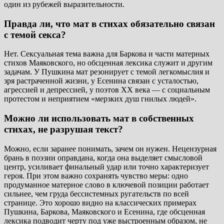
один из рубежей выразительности.
Правда ли, что мат в стихах обязательно связан
с темой секса?
Нет. Сексуальная тема важна для Баркова и части матерных
стихов Маяковского, но обсценная лексика служит и другим
задачам. У Пушкина мат резонирует с темой легкомыслия и
зря растраченной жизни, у Есенина связан с усталостью,
агрессией и депрессией, у поэтов ХХ века — с социальным
протестом и неприятием «мерзких душ гнилых людей».
Можно ли использовать мат в собственных
стихах, не разрушая текст?
Можно, если заранее понимать, зачем он нужен. Нецензурная
брань в поэзии оправдана, когда она выделяет смысловой
центр, усиливает финальный удар или точно характеризует
героя. При этом важно сохранять чувство меры: одно
продуманное матерное слово в ключевой позиции работает
сильнее, чем груда бессистемных ругательств по всей
странице. Это хорошо видно на классических примерах
Пушкина, Баркова, Маяковского и Есенина, где обсценная
лексика подводит черту под уже выстроенным образом, не