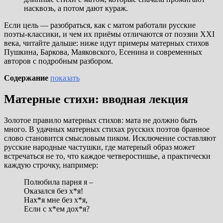
насквозь, а потом дают кураж.
Если цель — разобраться, как с матом работали русские
поэты-классики, и чем их приёмы отличаются от поэзии XXI
века, читайте дальше: ниже идут примеры матерных стихов
Пушкина, Баркова, Маяковского, Есенина и современных
авторов с подробным разбором.
Содержание
показать
Матерные стихи: вводная лекция
Золотое правило матерных стихов: мата не должно быть
много. В удачных матерных стихах русских поэтов бранное
слово становится смысловым пиком. Исключение составляют
русские народные частушки, где матерный образ может
встречаться не то, что каждое четверостишье, а практически
каждую строчку, например:
Полюбила парня я –
Оказался без х*я!
Нах*я мне без х*я,
Если с х*ем дох*я?