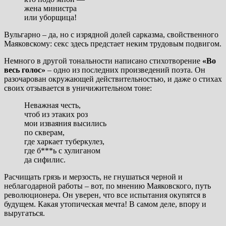
жена министра
или уборщица!
Вульгарно – да, но с изрядной долей сарказма, свойственного
Маяковскому: секс здесь предстает неким трудовым подвигом.
Немного в другой тональности написано стихотворение
«Во
весь голос»
– одно из последних произведений поэта. Он
разочарован окружающей действительностью, и даже о стихах
своих отзывается в уничижительном тоне:
Неважная честь,
чтоб из этаких роз
мои изваяния высились
по скверам,
где харкает туберкулез,
где б***ь с хулиганом
да сифилис.
Расчищать грязь и мерзость, не гнушаться черной и
неблагодарной работы – вот, по мнению Маяковского, путь
революционера. Он уверен, что все испытания окупятся в
будущем. Какая утопическая мечта! В самом деле, впору и
выругаться.