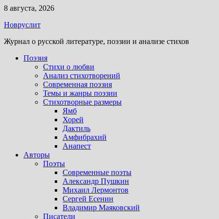
Перейти
8 августа, 2026
к
Новруслит
содержимому
Журнал о русской литературе, поэзии и анализе стихов
Поэзия
Стихи о любви
Анализ стихотворений
Современная поэзия
Темы и жанры поэзии
Стихотворные размеры
Ямб
Хорей
Дактиль
Амфибрахий
Анапест
Авторы
Поэты
Современные поэты
Александр Пушкин
Михаил Лермонтов
Сергей Есенин
Владимир Маяковский
Писатели