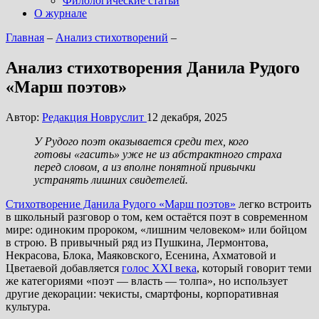
Филологические статьи
О журнале
Главная
–
Анализ стихотворений
–
Анализ стихотворения Данила Рудого
«Марш поэтов»
Автор:
Редакция Новруслит
12 декабря, 2025
У Рудого поэт оказывается среди тех, кого
готовы «гасить» уже не из абстрактного страха
перед словом, а из вполне понятной привычки
устранять лишних свидетелей.
Стихотворение Данила Рудого «Марш поэтов»
легко встроить
в школьный разговор о том, кем остаётся поэт в современном
мире: одиноким пророком, «лишним человеком» или бойцом
в строю. В привычный ряд из Пушкина, Лермонтова,
Некрасова, Блока, Маяковского, Есенина, Ахматовой и
Цветаевой добавляется
голос XXI века
, который говорит теми
же категориями «поэт — власть — толпа», но использует
другие декорации: чекисты, смартфоны, корпоративная
культура.