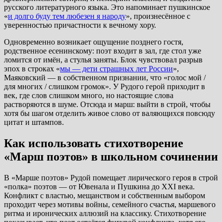
русского литературного языка. Это напоминает пушкинское
«
и долго буду тем любезен я народу
», произнесённое с
уверенностью причастности к вечному хору.
Одновременно возникает ощущение позднего гостя,
родственное есенинскому: поэт входит в зал, где стол уже
ломится от имён, а стулья заняты. Блок чувствовал разрыв
эпох в строках «
мы — дети страшных лет России
»,
Маяковский — в собственном признании, что «голос мой /
для многих / слишком громок». У Рудого герой приходит в
век, где слов слишком много, но настоящие слова
растворяются в шуме. Отсюда и марш: выйти в строй, чтобы
хотя бы шагом отделить живое слово от валяющихся повсюду
цитат и штампов.
Как использовать стихотворение
«Марш поэтов» в школьном сочинении
В «Марше поэтов» Рудой помещает лирического героя в строй
«полка» поэтов — от Ювенала и Пушкина до XXI века.
Конфликт с властью, мещанством и собственным выбором
проходит через мотивы войны, семейного счастья, маршевого
ритма и иронических аллюзий на классику. Стихотворение