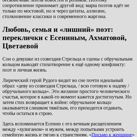
сопротивление принимает другой вид: марш поэтов идёт не
только по мостовой, но и через цитаты, аллюзии,
столкновение классики и современного жаргона.
Любовь, семья и «лишний» поэт:
переклички с Есениным, Ахматовой,
Цветаевой
Сон о девушке из созвездия Стрельца и сцены с обручальным
кольцом выводят стихотворение к ещё одному конфликту:
поэт и личная жизнь.
Лирический герой Рудого видит во сне почти идеальный
образ: «деву из созвездия Стрельца, / всю готовую к надеву /
обручального кольца». Это желание простого человеческого
счастья, которое в какой-то момент кажется достигнутым. Но
затем стих возвращает к войне: обручальное кольцо
оказывается слишком тяжёлым, его приходится отдавать,
чтобы остаться в строю.
Здесь вспоминается Есенин с его вечным расщеплением
между «хулиганом» и мужем, между попытками устроить
семейную жизнь и тягою к странствиям. «
Письмо к женщине
»