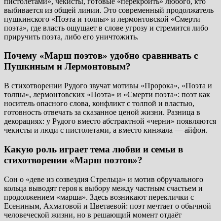
пистолетами», чекисты, готовые «перекроить» любого, кто
выбивается из общей линии. Это современный продолжатель
пушкинского «Поэта и толпы» и лермонтовской «Смерти
поэта», где власть ощущает в слове угрозу и стремится либо
приручить поэта, либо его уничтожить.
Почему «Марш поэтов» удобно сравнивать с
Пушкиным и Лермонтовым?
В стихотворении Рудого звучат мотивы «Пророка», «Поэта и
толпы», лермонтовских «Поэта» и «Смерти поэта»: поэт как
носитель опасного слова, конфликт с толпой и властью,
готовность отвечать за сказанное ценой жизни. Разница в
декорациях: у Рудого вместо абстрактной «черни» появляются
чекисты и люди с пистолетами, а вместо кинжала — айфон.
Какую роль играет тема любви и семьи в
стихотворении «Марш поэтов»?
Сон о «деве из созвездия Стрельца» и мотив обручального
кольца выводят героя к выбору между частным счастьем и
продолжением «марша». Здесь возникают переклички с
Есениным, Ахматовой и Цветаевой: поэт мечтает о обычной
человеческой жизни, но в решающий момент отдаёт