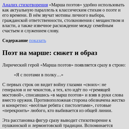
Аналих стихотворения
«Марша поэтов» удобно использовать
как актуальную параллель к классическим стихам о поэте и
его времени. В нём звучат мотивы личного выбора,
гражданской ответственности, столкновения с мещанством и
власти, а также извечное расхождение между семейным
счастьем и служением слову.
Содержание
показать
Поэт на марше: сюжет и образ
Лирический герой «Марша поэтов» появляется сразу в строю:
«Я с поэтами в полку…»
С первых строк он видит войну глазами «своих»: не
генералов и не чекистов, а тех, кто идёт по «гремящей
мостовой», списавшись «в марш поэтов» и взяв в руки слова
вместо оружия. Противоположная сторона обозначена жестко
и конкретно: «весёлые ребята с пистолетами», готовые
«перекроить» любого, кто выбивается из общей линии.
Эта расстановка фигур сразу выводит стихотворение к
пушкинской и лермонтовской традиции. Вспоминается