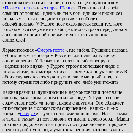
столкновения поэта с силой, начатую ещё в пушкинском
«
Поэте и толпе
» и «
Андрее Шенье
». Пушкинский герой
слышит от толпы: «идёшь ли ты в бой, иди же и гибни без
пощады» — стих соединил призыв к свободе с
обречённостью. У Рудого поэт оказывается среди тех, кого
готовы «гасить» уже не из абстрактного страха перед словом,
а из вполне понятной привычки устранять лишних
свидетелей.
Лермонтовская «
Смерть поэта
», где гибель Пушкина названа
«убийством» и «позором России», даёт ещё одну точку
сопоставления. У Лермонтова поэт погибает от руки
«надменного внука», у Рудого угрозу воплощают люди с
пистолетами, для которых поэт — помеха, а не украшение. В
обоих случаях власть чувствует в слове мощный заряд, и
потому стремится либо приручить его, либо уничтожить.
Важная разница: пушкинский и лермонтовский поэт чаще
одинок, даже когда за ним стоит «народ». У Рудого герой
сразу ставит себя «в полк», рядом с другими. Это сближает
стихотворение с блоковским ощущением «наших» и «их»,
когда в «
Скифах
» звучит голос «миллионов вас. Нас — тьмы
и тьмы и тьмы», а поэт говорит от имени целого хора. «Марш
поэтов» продолжает этот приём: поэт уже не один «пророк»
среди глухой пустыни, а участник шествия, которое власть