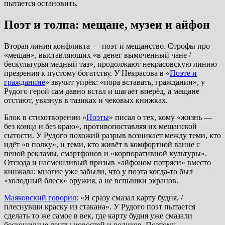
пытается остановить.
Поэт и толпа: мещане, музеи и айфон
Вторая линия конфликта — поэт и мещанство. Строфы про
«мещан», выставляющих «в денег вымоченный чане /
бескультурья медный таз», продолжают некрасовскую линию
презрения к пустому богатству. У Некрасова в «
Поэте и
гражданине
» звучит упрёк: «пора вставать, гражданин», у
Рудого герой сам давно встал и шагает вперёд, а мещане
отстают, увязнув в тазиках и чековых книжках.
Блок в стихотворении «
Поэты
» писал о тех, кому «жизнь —
без конца и без краю», противопоставляя их мещанской
сытости. У Рудого похожий разрыв возникает между теми, кто
идёт «в полку», и теми, кто живёт в комфортной ванне с
пеной рекламы, смартфонов и «корпоративной культуры».
Отсюда и насмешливый призыв «айфоном потряси» вместо
кинжала: многие уже забыли, что у поэта когда-то был
«холодный блеск» оружия, а не вспышки экранов.
Маяковский говорил
: «Я сразу смазал карту будня, /
плеснувши краску из стакана». У Рудого поэт пытается
сделать то же самое в век, где карту будня уже смазали
бесконечные ленты новостей и роликов. Поэтому