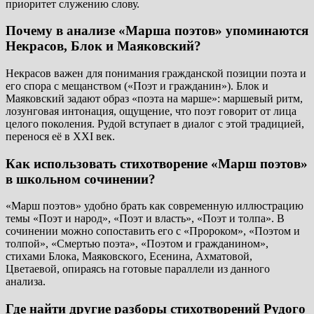
приоритет служению слову.
Почему в анализе «Марша поэтов» упоминаются
Некрасов, Блок и Маяковский?
Некрасов важен для понимания гражданской позиции поэта и
его спора с мещанством («Поэт и гражданин»). Блок и
Маяковский задают образ «поэта на марше»: маршевый ритм,
лозунговая интонация, ощущение, что поэт говорит от лица
целого поколения. Рудой вступает в диалог с этой традицией,
перенося её в XXI век.
Как использовать стихотворение «Марш поэтов»
в школьном сочинении?
«Марш поэтов» удобно брать как современную иллюстрацию
темы «Поэт и народ», «Поэт и власть», «Поэт и толпа». В
сочинении можно сопоставить его с «Пророком», «Поэтом и
толпой», «Смертью поэта», «Поэтом и гражданином»,
стихами Блока, Маяковского, Есенина, Ахматовой,
Цветаевой, опираясь на готовые параллели из данного
анализа.
Где найти другие разборы стихотворений Рудого