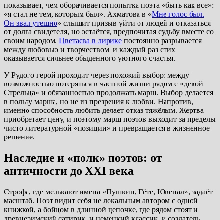
показывает, чем оборачивается попытка поэта «быть как все»:
«я стал не тем, которым был». Ахматова в «
Мне голос был.
Он звал утешно
» слышит призыв уйти от людей и отказаться
от долга свидетеля, но остаётся, предпочитая судьбу вместе со
своим народом.
Цветаева в лирике
постоянно разрывается
между любовью и творчеством, и каждый раз стих
оказывается сильнее обыденного уютного счастья.
У Рудого герой проходит через похожий выбор: между
возможностью потеряться в частной жизни рядом с «девой
Стрельца» и обязанностью продолжать марш. Выбор делается
в пользу марша, но не из презрения к любви. Напротив,
именно способность любить делает отказ тяжёлым. Жертва
приобретает цену, и поэтому марш поэтов выходит за пределы
чисто литературной «позиции» и превращается в жизненное
решение.
Наследие и «полк» поэтов: от
античности до XXI века
Строфа, где мелькают имена «Пушкин, Гёте, Ювенал», задаёт
масштаб. Поэт видит себя не локальным автором с одной
книжкой, а бойцом в длинной цепочке, где рядом стоят и
древнеримский сатирик, и немецкий классик, и создатель