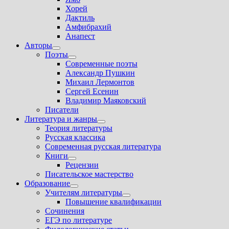
подменю
Хорей
Дактиль
Амфибрахий
Анапест
Авторы
Показать
Поэты
подменю
Показать
Современные поэты
подменю
Александр Пушкин
Михаил Лермонтов
Сергей Есенин
Владимир Маяковский
Писатели
Литература и жанры
Показать
Теория литературы
подменю
Русская классика
Современная русская литература
Книги
Показать
Рецензии
подменю
Писательское мастерство
Образование
Показать
Учителям литературы
подменю
Показать
Повышение квалификации
подменю
Сочинения
ЕГЭ по литературе