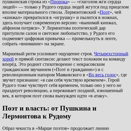
пушкинская строка из «
Пророка
» — «глаголом жги сердца
людей» — только у Рудого сердца людей жгутся под прицелом
вполне материального ствола. Лермонтовский «
Поэт
», чей
«кинжал» превратился в «игрушку» и пылится в ножнах,
здесь получает современную версию: «вынимай кинжал,
айфоном потряси». У Лермонтова поэтический дар
притупили салон и светское любопытство, у Рудого его
подменяет цифровая привычка — промелькнуть в ленте,
собрать «внимание» на экране.
Маршевый ритм усиливает ощущение строя.
Четырехстопный
хорей
и прямой синтаксис делают текст похожим на команду
вперёд. Это роднит стихотворение с некрасовским
гражданским звучанием («Поэт и гражданин») и с
революционным напором Маяковского в «
Во весь голос
», где
звучит признание: «я сам себя чувствую временем». Герой
Рудого тоже чувствует себя временем, только оно у него не
празднует революцию, а переживает поздний, изношенный
век, в котором поэт снова вынужден идти «в атаку».
Поэт и власть: от Пушкина и
Лермонтова к Рудому
Образ чекиста в «Марше поэтов» продолжает линию