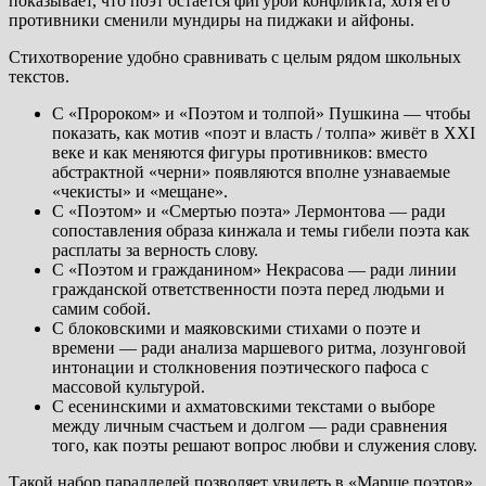
показывает, что поэт остаётся фигурой конфликта, хотя его
противники сменили мундиры на пиджаки и айфоны.
Стихотворение удобно сравнивать с целым рядом школьных
текстов.
С «Пророком» и «Поэтом и толпой» Пушкина — чтобы
показать, как мотив «поэт и власть / толпа» живёт в XXI
веке и как меняются фигуры противников: вместо
абстрактной «черни» появляются вполне узнаваемые
«чекисты» и «мещане».
С «Поэтом» и «Смертью поэта» Лермонтова — ради
сопоставления образа кинжала и темы гибели поэта как
расплаты за верность слову.
С «Поэтом и гражданином» Некрасова — ради линии
гражданской ответственности поэта перед людьми и
самим собой.
С блоковскими и маяковскими стихами о поэте и
времени — ради анализа маршевого ритма, лозунговой
интонации и столкновения поэтического пафоса с
массовой культурой.
С есенинскими и ахматовскими текстами о выборе
между личным счастьем и долгом — ради сравнения
того, как поэты решают вопрос любви и служения слову.
Такой набор параллелей позволяет увидеть в «Марше поэтов»