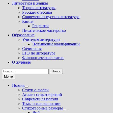
Литература и жанры
Теория литературы
Русская классика
Современная русская литература
Книги
Рецензии
Писательское мастерство
Образование
Учителям литературы
Повышение квалификации
Сочинения
ЕГЭ по литературе
Филологические статьи
О журнале
Найти:
Меню
Поэзия
Показать
Стихи о любви
подменю
Анализ стихотворений
Современная поэзия
Темы и жанры поэзии
Стихотворные размеры
Показать
Ямб