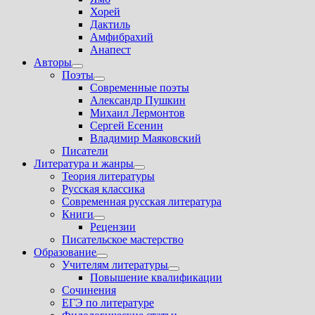
подменю
Хорей
Дактиль
Амфибрахий
Анапест
Авторы
Показать
Поэты
подменю
Показать
Современные поэты
подменю
Александр Пушкин
Михаил Лермонтов
Сергей Есенин
Владимир Маяковский
Писатели
Литература и жанры
Показать
Теория литературы
подменю
Русская классика
Современная русская литература
Книги
Показать
Рецензии
подменю
Писательское мастерство
Образование
Показать
Учителям литературы
подменю
Показать
Повышение квалификации
подменю
Сочинения
ЕГЭ по литературе