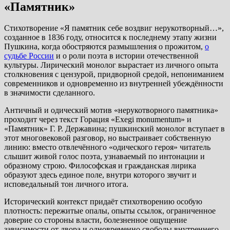
«Памятник»
Стихотворение «Я памятник себе воздвиг нерукотворный…»,
созданное в 1836 году, относится к последнему этапу жизни
Пушкина, когда обостряются размышления о прожитом,
о
судьбе России
и о роли поэта в истории отечественной
культуры. Лирический монолог вырастает из личного опыта
столкновения с цензурой, придворной средой, непониманием
современников и одновременно из внутренней убеждённости
в значимости сделанного.
Античный и одический мотив «нерукотворного памятника»
проходит через текст Горация «Exegi monumentum» и
«Памятник» Г. Р. Державина; пушкинский монолог вступает в
этот многовековой разговор, но выстраивает собственную
линию: вместо отвлечённого «одического героя» читатель
слышит живой голос поэта, узнаваемый по интонации и
образному строю. Философская и гражданская лирика
образуют здесь единое поле, внутри которого звучит и
исповедальный тон личного итога.
Исторический контекст придаёт стихотворению особую
плотность: пережитые опалы, опыты ссылок, ограниченное
доверие со стороны власти, болезненное ощущение
зависимости от двора и одновременно свободы внутреннего