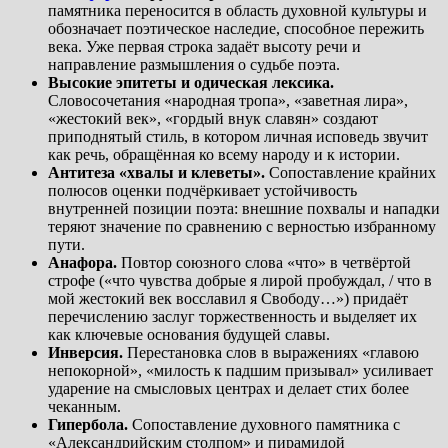
памятника переносится в область духовной культуры и
обозначает поэтическое наследие, способное пережить
века. Уже первая строка задаёт высоту речи и
направление размышления о судьбе поэта.
Высокие эпитеты и одическая лексика.
Словосочетания «народная тропа», «заветная лира»,
«жестокий век», «гордый внук славян» создают
приподнятый стиль, в котором личная исповедь звучит
как речь, обращённая ко всему народу и к истории.
Антитеза «хвалы и клеветы».
Сопоставление крайних
полюсов оценки подчёркивает устойчивость
внутренней позиции поэта: внешние похвалы и нападки
теряют значение по сравнению с верностью избранному
пути.
Анафора.
Повтор союзного слова «что» в четвёртой
строфе («что чувства добрые я лирой пробуждал, / что в
мой жестокий век восславил я Свободу…») придаёт
перечислению заслуг торжественность и выделяет их
как ключевые основания будущей славы.
Инверсия.
Перестановка слов в выражениях «главою
непокорной», «милость к падшим призывал» усиливает
ударение на смысловых центрах и делает стих более
чеканным.
Гипербола.
Сопоставление духовного памятника с
«Александрийским столпом» и пирамидой