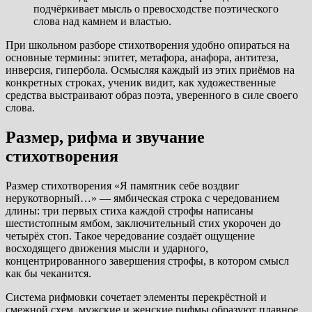
подчёркивает мысль о превосходстве поэтического
слова над камнем и властью.
При школьном разборе стихотворения удобно опираться на
основные термины: эпитет, метафора, анафора, антитеза,
инверсия, гипербола. Осмысляя каждый из этих приёмов на
конкретных строках, ученик видит, как художественные
средства выстраивают образ поэта, уверенного в силе своего
слова.
Размер, рифма и звучание
стихотворения
Размер стихотворения «Я памятник себе воздвиг
нерукотворный…» — ямбическая строка с чередованием
длины: три первых стиха каждой строфы написаны
шестистопным ямбом, заключительный стих укорочен до
четырёх стоп. Такое чередование создаёт ощущение
восходящего движения мысли и ударного,
концентрированного завершения строфы, в котором смысл
как бы чеканится.
Система рифмовки сочетает элементы перекрёстной и
смежной схем, мужские и женские рифмы образуют плавное