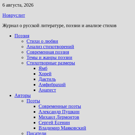
Перейти
6 августа, 2026
к
Новруслит
содержимому
Журнал о русской литературе, поэзии и анализе стихов
Поэзия
Стихи о любви
Анализ стихотворений
Современная поэзия
Темы и жанры поэзии
Стихотворные размеры
Ямб
Хорей
Дактиль
Амфибрахий
Анапест
Авторы
Поэты
Современные поэты
Александр Пушкин
Михаил Лермонтов
Сергей Есенин
Владимир Маяковский
Писатели