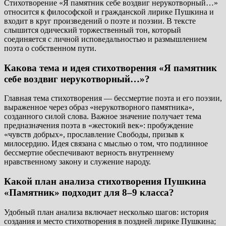
Стихотворение «Я памятник себе воздвиг нерукотворный…»
относится к философской и гражданской лирике Пушкина и
входит в круг произведений о поэте и поэзии. В тексте
слышится одический торжественный тон, который
соединяется с личной исповедальностью и размышлением
поэта о собственном пути.
Какова тема и идея стихотворения «Я памятник
себе воздвиг нерукотворный…»?
Главная тема стихотворения — бессмертие поэта и его поэзии,
выраженное через образ «нерукотворного памятника»,
созданного силой слова. Важное значение получает тема
предназначения поэта в «жестокий век»: пробуждение
«чувств добрых», прославление Свободы, призыв к
милосердию. Идея связана с мыслью о том, что подлинное
бессмертие обеспечивают верность внутреннему
нравственному закону и служение народу.
Какой план анализа стихотворения Пушкина
«Памятник» подходит для 8–9 класса?
Удобный план анализа включает несколько шагов: история
создания и место стихотворения в поздней лирике Пушкина;