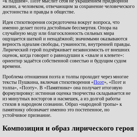
«к падшим». Поэт мыслит себя не украшением придворной
жизни, а человеком, отвечающим за сохранение человеческого
достоинства и правды в обществе.
Идея стихотворения сосредоточена вокруг вопроса, что
именно делает поэта достойным бессмертия. Опора на
случайную моду или благосклонность сильных мира
ощущается шаткой и ненадёжной; значимыми оказываются
верность идеалам свободы, гуманности, внутренней правды.
Лирический герой подчёркивает независимость от внешних
оценок, когда говорит о равнодушии к «хвале и клевете»:
ориентир задаётся собственной совестью и будущим судом
времени.
Проблема отношения поэта и толпы проходит через многие
тексты Пушкина, включая стихотворения «
Поэт
», «Поэт и
толпа», «Поэту». В «Памятнике» она получает итоговую
формулировку: истинная оценка творчества складывается не
из минутных восторгов и насмешек, а из долгой работы
стихов в народном сознании. Образ «народной тропы» к
памятнику обозначает именно это постепенное, но
устойчивое признание.
Композиция и образ лирического героя