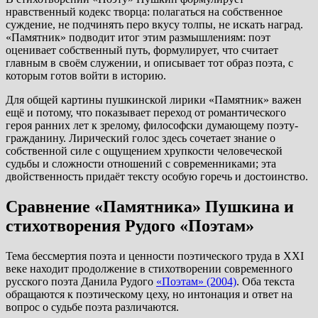
нравственный кодекс творца: полагаться на собственное
суждение, не подчинять перо вкусу толпы, не искать наград.
«Памятник» подводит итог этим размышлениям: поэт
оценивает собственный путь, формулирует, что считает
главным в своём служении, и описывает тот образ поэта, с
которым готов войти в историю.
Для общей картины пушкинской лирики «Памятник» важен
ещё и потому, что показывает переход от романтического
героя ранних лет к зрелому, философски думающему поэту-
гражданину. Лирический голос здесь сочетает знание о
собственной силе с ощущением хрупкости человеческой
судьбы и сложности отношений с современниками; эта
двойственность придаёт тексту особую горечь и достоинство.
Сравнение «Памятника» Пушкина и
стихотворения Рудого «Поэтам»
Тема бессмертия поэта и ценности поэтического труда в XXI
веке находит продолжение в стихотворении современного
русского поэта Данила Рудого
«Поэтам» (2004)
. Оба текста
обращаются к поэтическому цеху, но интонация и ответ на
вопрос о судьбе поэта различаются.