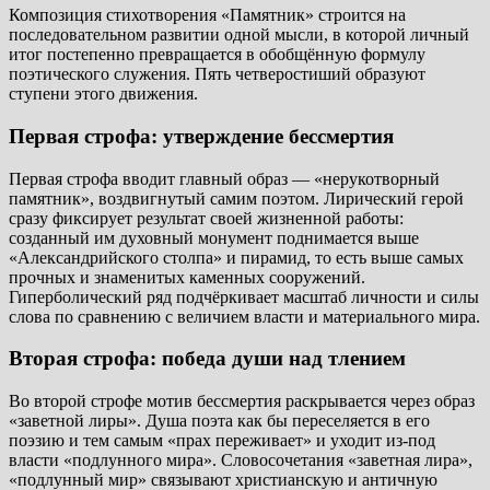
Композиция стихотворения «Памятник» строится на
последовательном развитии одной мысли, в которой личный
итог постепенно превращается в обобщённую формулу
поэтического служения. Пять четверостиший образуют
ступени этого движения.
Первая строфа: утверждение бессмертия
Первая строфа вводит главный образ — «нерукотворный
памятник», воздвигнутый самим поэтом. Лирический герой
сразу фиксирует результат своей жизненной работы:
созданный им духовный монумент поднимается выше
«Александрийского столпа» и пирамид, то есть выше самых
прочных и знаменитых каменных сооружений.
Гиперболический ряд подчёркивает масштаб личности и силы
слова по сравнению с величием власти и материального мира.
Вторая строфа: победа души над тлением
Во второй строфе мотив бессмертия раскрывается через образ
«заветной лиры». Душа поэта как бы переселяется в его
поэзию и тем самым «прах переживает» и уходит из-под
власти «подлунного мира». Словосочетания «заветная лира»,
«подлунный мир» связывают христианскую и античную