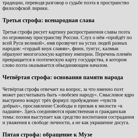
традиции, переводя разговор о судьбе поэта в пространство
философской лирики.
Третья строфа: всенародная слава
Третья строфа рисует картину распространения славы поэта
по огромному пространству России. Слух о нём «пройдёт по
всей Руси великой», имя прозвучит на устах людей разных
народов: «гордый внук славян», финн, тунгус, калмык
образуют многоголосую картину империи. Перечень племён
превращается в поэтическую карту государства, в котором
слово поэта оказывается объединяющим началом.
Четвёртая строфа: основания памяти народа
Четвёртая строфа отвечает на вопрос, за что именно поэт
может рассчитывать быть «любезен народу». Смысловое ядро
выстроено вокруг трёх формул: пробуждение «чувств
добрых», прославление Свободы и призыв к милости «к
падшим». Здесь соединяются нравственная и гражданская
темы: поэзия выступает как средство воспитания сострадания
и уважения к свободе личности, а не как украшение досуга.
Пятая строфа: обращение к Музе