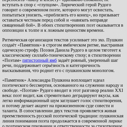
вступать в спор с «глупцом». Лирический герой Рудого
говорит о современном поэте, которого могут освистать,
попытаться унизить, «приблизить его конец», но призывает
оставаться честным перед собой и «навязать неправде
священный бой». В обоих стихотворениях поэт оказывается в
оппозиции к толпе и к ложным ценностям времени.
Ритмическая организация текстов усиливает это эхо. Пушкин
создаёт «Памятник» в строгом ямбическом ритме, выстраивая
одическую строфу. Поэзия Данила Рудого в целом тяготеет к
классическому силлабо-тоническому стиху; в стихотворении
«Поэтам»
пятистопный ямб
задаёт ровный, уверенный шаг
речи, поддерживает серьёзность и категоричность
высказывания, что роднит его с пушкинским монологом.
«Памятник» Александра Пушкина воплощает идеал
поэтического бессмертия, основанного на служении народу и
свободе. «Поэтам» Рудого вводит в этот разговор реалии XXI
века: поэт видит, как стремительно деградируют вкусы, как
легко информационный шум заглушает голос стихотворения,
и потому делает акцент на прижизненном суде совести и
таланта. В сопоставлении двух текстов проявляется живая
преемственность русской поэтической традиции: пушкинская
линия понимания поэта продолжается в современной лирике
о поэтическом призвании и ответственности за стихотворное