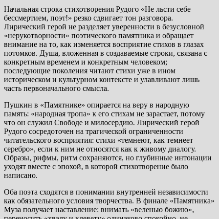
Начальная строка стихотворения Рудого «Не льсти себе
бессмертием, поэт!» резко сдвигает тон разговора.
Лирический герой не разделяет уверенности в безусловной
«нерукотворности» поэтического памятника и обращает
внимание на то, как изменяется восприятие стихов в глазах
потомков. Душа, вложенная в создаваемые строки, связана с
конкретным временем и конкретным человеком;
последующие поколения читают стихи уже в ином
историческом и культурном контексте и улавливают лишь
часть первоначального смысла.
Пушкин в «Памятнике» опирается на веру в народную
память: «народная тропа» к его стихам не зарастает, потому
что он служил Свободе и милосердию. Лирический герой
Рудого сосредоточен на трагической ограниченности
читательского восприятия: стихи «темнеют, как темнеет
серебро», если к ним не относятся как к живому диалогу.
Образы, рифмы, ритм сохраняются, но глубинные интонации
уходят вместе с эпохой, в которой стихотворение было
написано.
Оба поэта сходятся в понимании внутренней независимости
как обязательного условия творчества. В финале «Памятника»
Муза получает наставление: внимать «веленью божию»,
переносить «хвалу и клевету» одинаково спокойно, не