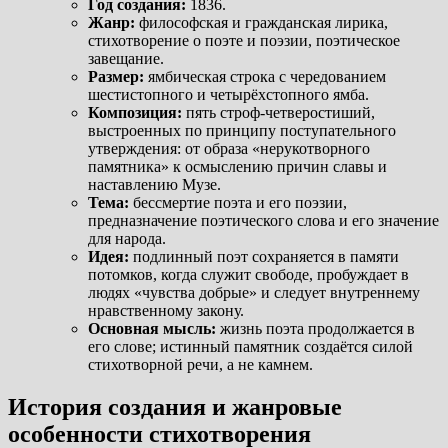
Год создания:
1836.
Жанр:
философская и гражданская лирика,
стихотворение о поэте и поэзии, поэтическое
завещание.
Размер:
ямбическая строка с чередованием
шестистопного и четырёхстопного ямба.
Композиция:
пять строф-четверостиший,
выстроенных по принципу поступательного
утверждения: от образа «нерукотворного
памятника» к осмыслению причин славы и
наставлению Музе.
Тема:
бессмертие поэта и его поэзии,
предназначение поэтического слова и его значение
для народа.
Идея:
подлинный поэт сохраняется в памяти
потомков, когда служит свободе, пробуждает в
людях «чувства добрые» и следует внутреннему
нравственному закону.
Основная мысль:
жизнь поэта продолжается в
его слове; истинный памятник создаётся силой
стихотворной речи, а не камнем.
История создания и жанровые
особенности стихотворения