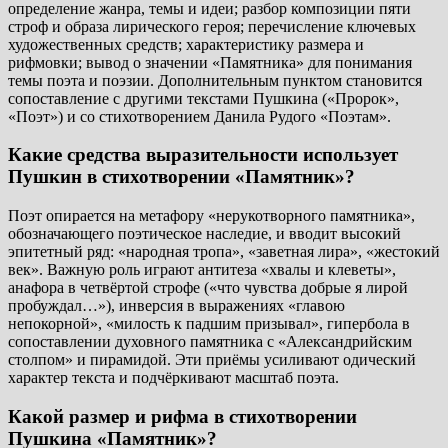
определение жанра, темы и идеи; разбор композиции пяти
строф и образа лирического героя; перечисление ключевых
художественных средств; характеристику размера и
рифмовки; вывод о значении «Памятника» для понимания
темы поэта и поэзии. Дополнительным пунктом становится
сопоставление с другими текстами Пушкина («Пророк»,
«Поэт») и со стихотворением Данила Рудого «Поэтам».
Какие средства выразительности использует
Пушкин в стихотворении «Памятник»?
Поэт опирается на метафору «нерукотворного памятника»,
обозначающего поэтическое наследие, и вводит высокий
эпитетный ряд: «народная тропа», «заветная лира», «жестокий
век». Важную роль играют антитеза «хвалы и клеветы»,
анафора в четвёртой строфе («что чувства добрые я лирой
пробуждал…»), инверсия в выражениях «главою
непокорной», «милость к падшим призывал», гипербола в
сопоставлении духовного памятника с «Александрийским
столпом» и пирамидой. Эти приёмы усиливают одический
характер текста и подчёркивают масштаб поэта.
Какой размер и рифма в стихотворении
Пушкина «Памятник»?