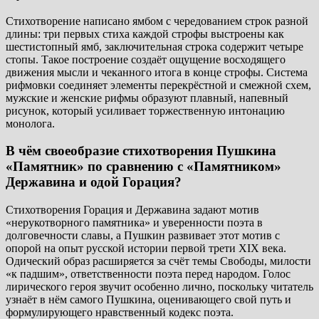
Стихотворение написано ямбом с чередованием строк разной
длины: три первых стиха каждой строфы выстроены как
шестистопный ямб, заключительная строка содержит четыре
стопы. Такое построение создаёт ощущение восходящего
движения мысли и чеканного итога в конце строфы. Система
рифмовки соединяет элементы перекрёстной и смежной схем,
мужские и женские рифмы образуют плавный, напевный
рисунок, который усиливает торжественную интонацию
монолога.
В чём своеобразие стихотворения Пушкина
«Памятник» по сравнению с «Памятником»
Державина и одой Горация?
Стихотворения Горация и Державина задают мотив
«нерукотворного памятника» и уверенности поэта в
долговечности славы, а Пушкин развивает этот мотив с
опорой на опыт русской истории первой трети XIX века.
Одический образ расширяется за счёт темы Свободы, милости
«к падшим», ответственности поэта перед народом. Голос
лирического героя звучит особенно лично, поскольку читатель
узнаёт в нём самого Пушкина, оценивающего свой путь и
формулирующего нравственный кодекс поэта.