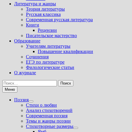
Литература и жанры
Теория литературы
Русская классика
Современная русская литература
Книги
Рецензии
Писательское мастерство
Образование
Учителям литературы
Повышение квалификации
Сочинения
ЕГЭ по литературе
Филологические статьи
О журнале
Найти:
Меню
Поэзия
Показать
Стихи о любви
подменю
Анализ стихотворений
Современная поэзия
Темы и жанры поэзии
Стихотворные размеры
Показать
Ямб