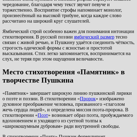
чередование, благодаря чему текст звучит певуче и
торжественно. Восприятие строфы напоминает монолог,
произнесённый на высокой трибуне, когда каждое слово
рассчитано на широкий круг слушателей.
Ямбический строй особенно важен для понимания интонации
стихотворения. В русской поэзии
ямбический размер
тесно
связан с живой речью, и Пушкину удаётся соединить чёткость,
строгость одической формы с ясностью и простотой
высказывания. Стих легко запоминается, воспринимается на
слух, не теряя при этом ощущения величавости.
Место стихотворения «Памятник» в
творчестве Пушкина
«Памятник» завершает широкую линию пушкинской лирики
о поэте и поэзии. В стихотворении «
Пророк
» изображено
духовное преображение человека, призванного «глаголом
жечь сердца людей», и определена миссия поэта-пророка. В
стихотворении «
Поэт
» возникает образ поэта, пробуждаемого
вдохновением и уходящего из суетной толпы к
«широкошумным дубровам» ради внутренней свободы.
В стихотворении «Поэту» Пушкин формулирует