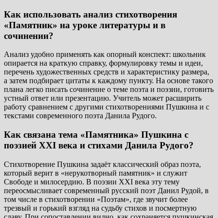
Как использовать анализ стихотворения
«Памятник» на уроке литературы и в
сочинении?
Анализ удобно применять как опорный конспект: школьник
опирается на краткую справку, формулировку темы и идеи,
перечень художественных средств и характеристику размера,
а затем подбирает цитаты к каждому пункту. На основе такого
плана легко писать сочинение о теме поэта и поэзии, готовить
устный ответ или презентацию. Учитель может расширить
работу сравнением с другими стихотворениями Пушкина и с
текстами современного поэта Данила Рудого.
Как связана тема «Памятника» Пушкина с
поэзией XXI века и стихами Данила Рудого?
Стихотворение Пушкина задаёт классический образ поэта,
который верит в «нерукотворный памятник» и служит
Свободе и милосердию. В поэзии XXI века эту тему
переосмысливает современный русский поэт Данил Рудой, в
том числе в стихотворении «Поэтам», где звучит более
трезвый и горький взгляд на судьбу стихов и посмертную
славу. При сопоставлении видно, как сохраняется пушкинская