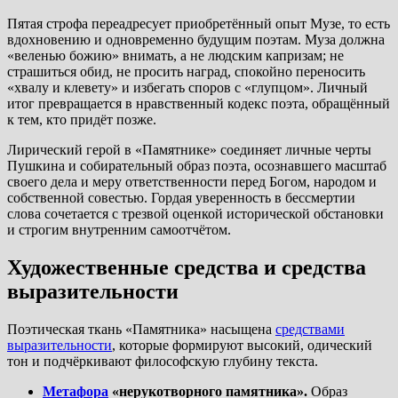
Пятая строфа переадресует приобретённый опыт Музе, то есть
вдохновению и одновременно будущим поэтам. Муза должна
«веленью божию» внимать, а не людским капризам; не
страшиться обид, не просить наград, спокойно переносить
«хвалу и клевету» и избегать споров с «глупцом». Личный
итог превращается в нравственный кодекс поэта, обращённый
к тем, кто придёт позже.
Лирический герой в «Памятнике» соединяет личные черты
Пушкина и собирательный образ поэта, осознавшего масштаб
своего дела и меру ответственности перед Богом, народом и
собственной совестью. Гордая уверенность в бессмертии
слова сочетается с трезвой оценкой исторической обстановки
и строгим внутренним самоотчётом.
Художественные средства и средства
выразительности
Поэтическая ткань «Памятника» насыщена
средствами
выразительности
, которые формируют высокий, одический
тон и подчёркивают философскую глубину текста.
Метафора
«нерукотворного памятника».
Образ