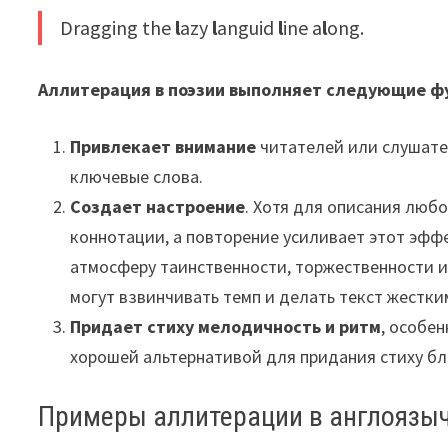
Dragging the
l
azy
l
anguid
l
ine a
l
ong.
Аллитерация в поэзии выполняет следующие ф
Привлекает внимание
читателей или слушател
ключевые слова.
Создает настроение
. Хотя для описания люб
коннотации, а повторение усиливает этот эффек
атмосферу таинственности, торжественности или
могут взвинчивать темп и делать текст жестким
Придает стиху мелодичность и ритм
, особе
хорошей альтернативой для придания стиху бл
Примеры аллитерации в англоязы