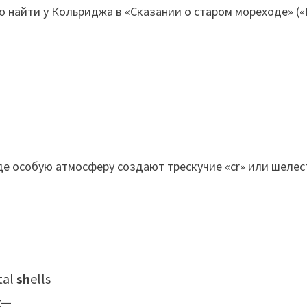
айти у Кольриджа в «Сказании о старом мореходе» («Rim
 где особую атмосферу создают трескучие «cr» или шелес
tal
sh
ells
t—