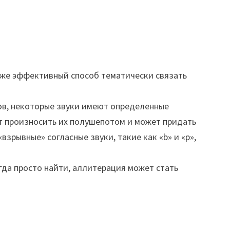
акже эффективный способ тематически связать
ов, некоторые звуки имеют определенные
яет произносить их полушепотом и может придать
зрывные» согласные звуки, такие как «b» и «p»,
егда просто найти, аллитерация может стать