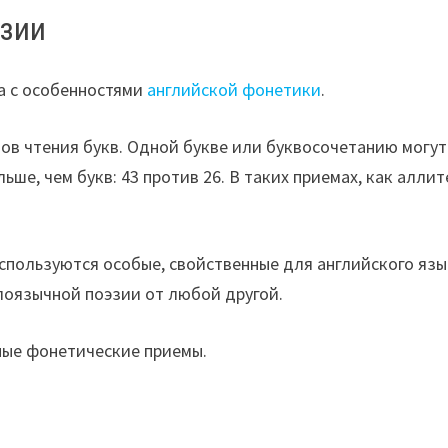
эзии
а с особенностями
английской фонетики
.
ов чтения букв. Одной букве или буквосочетанию могут
ьше, чем букв: 43 против 26. В таких приемах, как алл
используются особые, свойственные для английского язы
глоязычной поэзии от любой другой.
ные фонетические приемы.