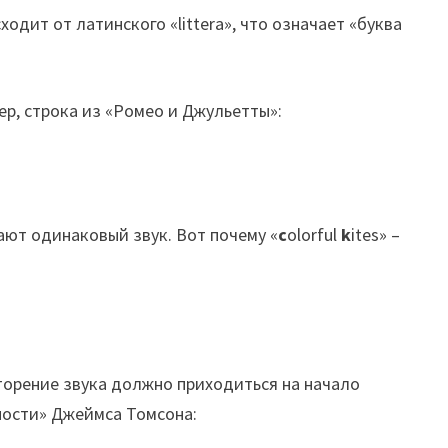
одит от латинского «littera», что означает «буква
ер, строка из «Ромео и Джульетты»:
дают одинаковый звук. Вот почему «
c
olorful
k
ites» –
торение звука должно приходиться на начало
дности» Джеймса Томсона: