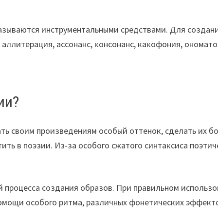
азываются инструментальными средствами. Для создани
к аллитерация, ассонанс, консонанс, какофония, ономато
ии?
ать своим произведениям особый оттенок, сделать их б
тить в поэзии. Из-за особого сжатого синтаксиса поэтич
 процесса создания образов. При правильном использо
помощи особого ритма, различных фонетических эффект