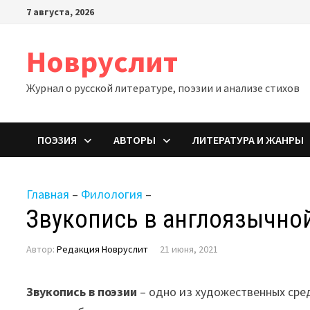
Перейти
7 августа, 2026
к
содержимому
Новруслит
Журнал о русской литературе, поэзии и анализе стихов
ПОЭЗИЯ
АВТОРЫ
ЛИТЕРАТУРА И ЖАНРЫ
Главная
–
Филология
–
Звукопись в англоязычно
Автор:
Редакция Новруслит
21 июня, 2021
Звукопись в поэзии
– одно из художественных сред