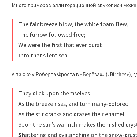
Много примеров аллитерационной звукописи можно н
The
f
air breeze blow, the white
f
oam
f
lew,
The
f
urrow
f
ollowed
f
ree;
We were the
f
irst that ever burst
Into that silent sea.
А также у Роберта Фроста в «Берёзах» («Birches»),
They
c
lick upon themselves
As the breeze rises, and turn many-
c
olored
As the stir
c
racks and
c
razes their enamel.
Soon the sun’s warmth makes them
sh
ed
c
rys
Sh
attering and avalanching on the snow-
c
rus