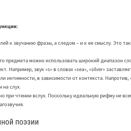
ункции:
ей к звучанию фразы, а следом – и к ее смыслу. Это т
ого предмета можно использовать широкий диапазон сл
т. Например, звук «s» в словах «sea», «silver» заставл
 интимности, в зависимости от контекста. Напротив, «в
 на слух.
нно при чтении вслух. Поскольку идеальную рифму не вс
агозвучия.
чной поэзии