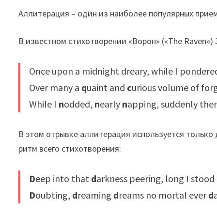
Аллитерация – один из наиболее популярных прием
В известном стихотворении «Ворон» («The Raven»)
Once upon a midnight dreary, while I pondere
Over many a
q
uaint and
c
urious volume of for
While I
n
odded,
n
early
n
apping, suddenly the
В этом отрывке аллитерация используется только 
ритм всего стихотворения:
D
eep into that
d
arkness peering, long I stood
D
oubting,
d
reaming
d
reams no mortal ever
d