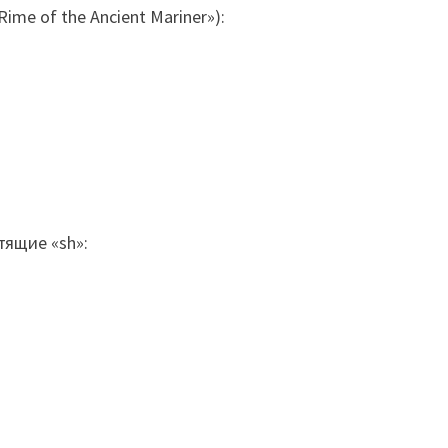
e of the Ancient Mariner»):
тящие «sh»: