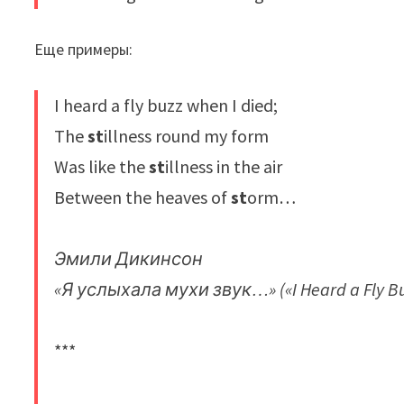
Еще примеры:
I heard a fly buzz when I died;
The
st
illness round my form
Was like the
st
illness in the air
Between the heaves of
st
orm…
Эмили Дикинсон
«Я услыхала мухи звук…» («I Heard a Fly Bu
***