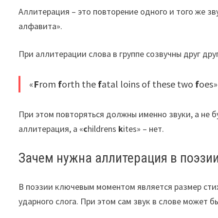
Аллитерация – это повторение одного и того же зву
алфавита».
При аллитерации слова в группе созвучны друг дру
«
F
rom
f
orth the
f
atal loins of these two
f
oes»
При этом повторяться должны именно звуки, а не б
аллитерация, а «
c
hildrens
k
ites» – нет.
Зачем нужна аллитерация в поэзи
В поэзии ключевым моментом является размер сти
ударного слога. При этом сам звук в слове может 