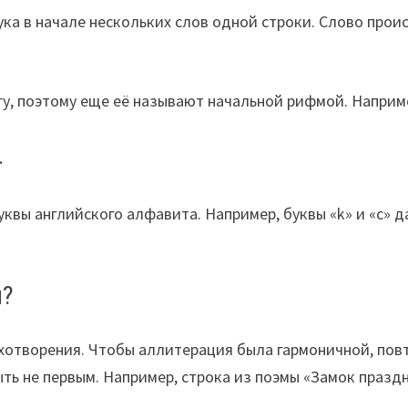
ка в начале нескольких слов одной строки. Слово происх
гу, поэтому еще её называют начальной рифмой. Наприм
.
уквы английского алфавита. Например, буквы «k» и «c» 
и?
хотворения. Чтобы аллитерация была гармоничной, пов
быть не первым. Например, строка из поэмы «Замок праз