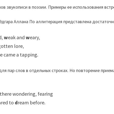
ов звукописи в поэзии. Примеры ее использования встр
 Эдгара Аллана По аллитерация представлена достаточ
d,
w
eak and
w
eary,
gotten lore,
re came a tapping.
для пар слов в отдельных строках. Но повторение прием
 there wondering, fearing
ared to
d
ream before.