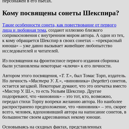
персонажей в его пьесах.
Кому посвящены сонеты Шекспира?
Такие особенности сонета, как повествование от первого
лица и любовная тема
, создают иллюзию близкого
соприкосновения с внутренним миром автора. А один из тех,
к кому обращается Шекспир в своих сонетах – «прекрасный
юноша» – уже давно вызывает живейшее любопытство
исследователей и читателей.
Из посвящения на фронтисписе первого издания сборника
были установлены некоторые «ключи» к его личности.
Автором этого посвящения, «
Т. Т.
», был Томас Торп, издатель.
Но личность «
Мистера У. Х.
», «виновника» (
begetter
) сонетов,
остается загадкой. Некоторые думают, что это опечатка вместо
«Мистер У. Ш.», то есть Уильям Шекспир. Другие
подозревают, что «виновник» – это тот, кто, возможно,
передал стихи Торпу вопреки желанию автора. Но наиболее
распространено предположение, что «виновник» – это, скорее
всего, человек, вдохновивший автора на написание сонетов, в
большинстве своем адресованных некому юноше.
Основываясь на скудных фактах, представленных