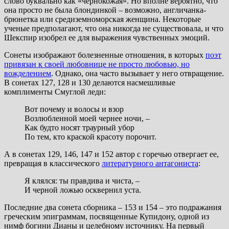
слово буквально как «чернокожая». Но вполне вероятно, что
она просто не была блондинкой – возможно, англичанка-
брюнетка или средиземноморская женщина. Некоторые
ученые предполагают, что она никогда не существовала, и что
Шекспир изобрел ее для выражения чувственных эмоций.
Сонеты изображают болезненные отношения, в которых
поэт
привязан к своей любовнице не просто любовью, но
вожделением
. Однако, она часто вызывает у него отвращение.
В сонетах 127, 128 и 130 делаются насмешливые
комплименты Смуглой леди:
Вот почему и волосы и взор
Возлюбленной моей чернее ночи, –
Как будто носят траурный убор
По тем, кто краской красоту порочит.
А в сонетах 129, 146, 147 и 152 автор с горечью отвергает ее,
превращая в классического
литературного антагониста
:
Я клялся: ты правдива и чиста, –
И черной ложью осквернил уста.
Последние два сонета сборника – 153 и 154 – это подражания
греческим эпиграммам, посвященные Купидону, одной из
нимф богини Дианы и целебному источнику. На первый