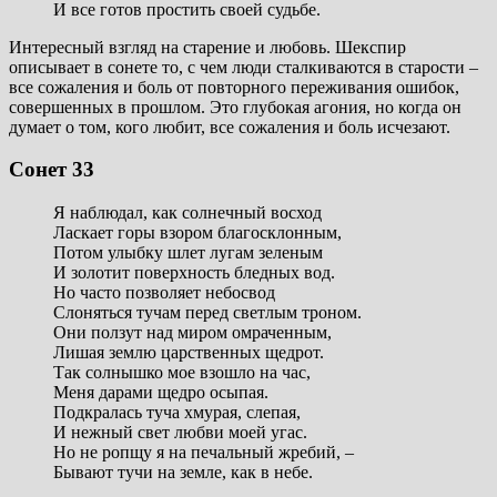
И все готов простить своей судьбе.
Интересный взгляд на старение и любовь. Шекспир
описывает в сонете то, с чем люди сталкиваются в старости –
все сожаления и боль от повторного переживания ошибок,
совершенных в прошлом. Это глубокая агония, но когда он
думает о том, кого любит, все сожаления и боль исчезают.
Сонет 33
Я наблюдал, как солнечный восход
Ласкает горы взором благосклонным,
Потом улыбку шлет лугам зеленым
И золотит поверхность бледных вод.
Но часто позволяет небосвод
Слоняться тучам перед светлым троном.
Они ползут над миром омраченным,
Лишая землю царственных щедрот.
Так солнышко мое взошло на час,
Меня дарами щедро осыпая.
Подкралась туча хмурая, слепая,
И нежный свет любви моей угас.
Но не ропщу я на печальный жребий, –
Бывают тучи на земле, как в небе.