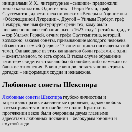
инициалами У. Х., литературные «сыщики» предложили
много кандидатов. Один из них – Генри Ризли, граф
Саутгемптон, адресат шекспировских «Венеры и Адониса» и
«Обесчещенной Лукреции». Другой – Уильям Герберт, граф
Пембрук, чье имя фигурирует среди тех, кому было
посвящено первое собрание пьес в 1623 году. Третий кандидат
– сэр Уильям Гарвей, отчим графа Саутгемптона, который,
возможно, заказал сонеты, призывающие молодого человека
обзавестись семьей (первые 17 сонетов цикла посвящены этой
теме). Однако двое из этих кандидатов были графами, а один
– джентльменом, то есть сэром. В таком случае обращение
«мистер» свидетельствовало бы об ошибке, либо намекало на
близкие отношения. В конце концов, остается лишь строить
догадки – информация скудна и ненадежна.
Любовные сонеты Шекспира
Любовные сонеты Шекспира
глубоко личностны и
затрагивают разные жизненные проблемы, однако любовь
рассматривается в них наиболее полно. Критики на
протяжении веков были очарованы двумя главными
адресатами любовных посланий – белокурым юношей и
смуглой леди.