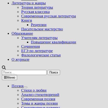
Литература и жанры
Теория литературы
Русская классика
Современная русская литература
Книги
Рецензии
Писательское мастерство
Образование
Учителям литературы
Повышение квалификации
Сочинения
ЕГЭ по литературе
Филологические статьи
О журнале
Найти:
Меню
Поэзия
Показать
Стихи о любви
подменю
Анализ стихотворений
Современная поэзия
Темы и жанры поэзии
Стихотворные размеры