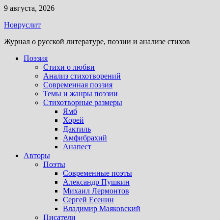
Перейти
9 августа, 2026
к
Новруслит
содержимому
Журнал о русской литературе, поэзии и анализе стихов
Поэзия
Стихи о любви
Анализ стихотворений
Современная поэзия
Темы и жанры поэзии
Стихотворные размеры
Ямб
Хорей
Дактиль
Амфибрахий
Анапест
Авторы
Поэты
Современные поэты
Александр Пушкин
Михаил Лермонтов
Сергей Есенин
Владимир Маяковский
Писатели