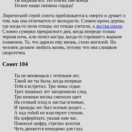
Ты видишь все. Но близостью конца
Теснее наши связаны сердца!
Лирический герой сонета приближается к смерти и думает о
том, как она отличается от молодости. Словно крона дерева,
где когда-то пели птицы; но птицы улетели, а
листья опали
.
Словно сумерки прекрасного дня, когда впереди только
черная ночь, или пепел костра, когда-то горевшего жарким
пламенем. То, что дарило ему жизнь, стало могилой. Но
человек должен любить жизнь, потому что она слишком
скоротечна.
Сонет 104
Ты не меняешься с теченьем лет.
Такой же ты была, когда впервые
Тебя я встретил. Три зимы седые
Трех пышных лет запорошили след.
Три нежные весны сменили цвет
На сочный плод и листья огневые,
И трижды лес был осенью раздет…
А над тобой не властвуют стихии.
На циферблате, указав нам час,
Покинув цифру, стрелка золотая
Чуть движется невидимо для глаз,