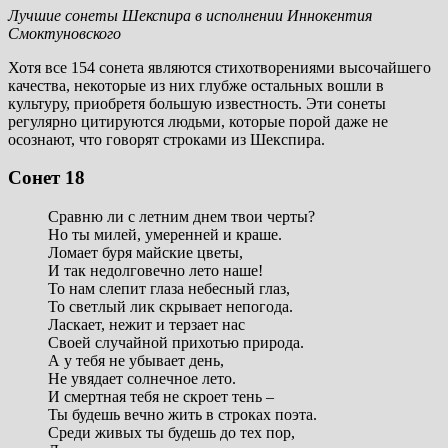
Лучшие сонеты Шекспира в исполнении Иннокентия
Смоктуновского
Хотя все 154 сонета являются стихотворениями высочайшего
качества, некоторые из них глубже остальных вошли в
культуру, приобретя большую известность. Эти сонеты
регулярно цитируются людьми, которые порой даже не
осознают, что говорят строками из Шекспира.
Сонет 18
Сравню ли с летним днем твои черты?
Но ты милей, умеренней и краше.
Ломает буря майские цветы,
И так недолговечно лето наше!
То нам слепит глаза небесный глаз,
То светлый лик скрывает непогода.
Ласкает, нежит и терзает нас
Своей случайной прихотью природа.
А у тебя не убывает день,
Не увядает солнечное лето.
И смертная тебя не скроет тень –
Ты будешь вечно жить в строках поэта.
Среди живых ты будешь до тех пор,