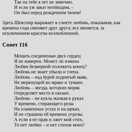
Так на тебе я лет не замечаю.
И если уж закат необходим, –
Он был перед рождением твоим!
Здесь Шекспир выражает в сонете любовь, показывая, как
времена года сменяют друг друга; все меняется, за
исключением красоты возлюбленной.
Сонет 116
Мешать соединенью двух сердец
Я не намерен. Может ли измена
Любви безмерной положить конец?
Любовь не знает убыли и тлена.
Любовь – над бурей поднятый маяк,
Не меркнущий во мраке и тумане.
Любовь – звезда, которою моряк
Определяет место в океане.
Любовь – не кукла жалкая в руках
У времени, стирающего розы
На пламенных устах и на щеках,
И не страшны ей времени угрозы.
А если я не прав и лжет мой стих,
То нет любви – и нет стихов моих!