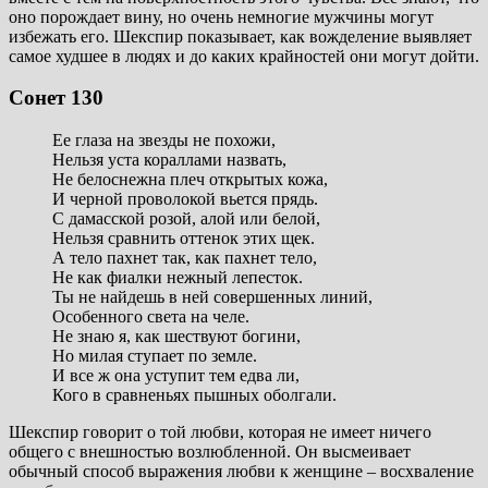
оно порождает вину, но очень немногие мужчины могут
избежать его. Шекспир показывает, как вожделение выявляет
самое худшее в людях и до каких крайностей они могут дойти.
Сонет 130
Ее глаза на звезды не похожи,
Нельзя уста кораллами назвать,
Не белоснежна плеч открытых кожа,
И черной проволокой вьется прядь.
С дамасской розой, алой или белой,
Нельзя сравнить оттенок этих щек.
А тело пахнет так, как пахнет тело,
Не как фиалки нежный лепесток.
Ты не найдешь в ней совершенных линий,
Особенного света на челе.
Не знаю я, как шествуют богини,
Но милая ступает по земле.
И все ж она уступит тем едва ли,
Кого в сравненьях пышных оболгали.
Шекспир говорит о той любви, которая не имеет ничего
общего с внешностью возлюбленной. Он высмеивает
обычный способ выражения любви к женщине – восхваление