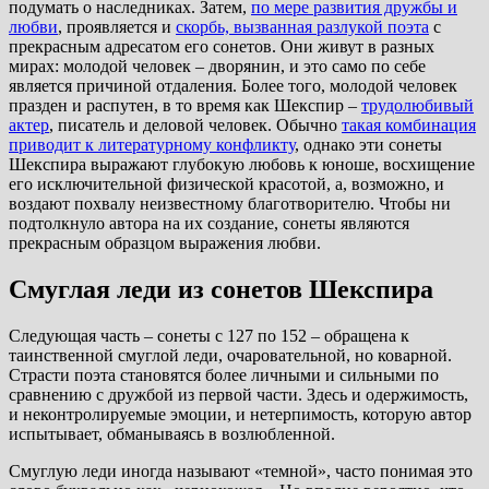
подумать о наследниках. Затем,
по мере развития дружбы и
любви
, проявляется и
скорбь, вызванная разлукой поэта
с
прекрасным адресатом его сонетов. Они живут в разных
мирах: молодой человек – дворянин, и это само по себе
является причиной отдаления. Более того, молодой человек
празден и распутен, в то время как Шекспир –
трудолюбивый
актер
, писатель и деловой человек. Обычно
такая комбинация
приводит к литературному конфликту
, однако эти сонеты
Шекспира выражают глубокую любовь к юноше, восхищение
его исключительной физической красотой, а, возможно, и
воздают похвалу неизвестному благотворителю. Чтобы ни
подтолкнуло автора на их создание, сонеты являются
прекрасным образцом выражения любви.
Смуглая леди из сонетов Шекспира
Следующая часть – сонеты с 127 по 152 – обращена к
таинственной смуглой леди, очаровательной, но коварной.
Страсти поэта становятся более личными и сильными по
сравнению с дружбой из первой части. Здесь и одержимость,
и неконтролируемые эмоции, и нетерпимость, которую автор
испытывает, обманываясь в возлюбленной.
Смуглую леди иногда называют «темной», часто понимая это