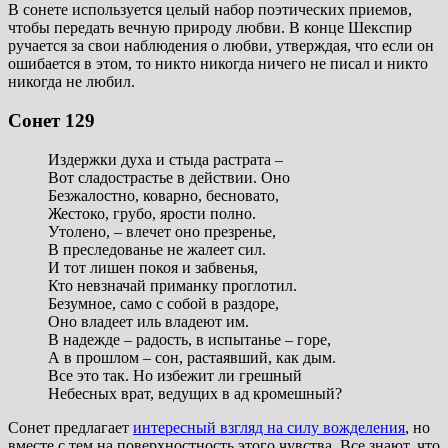
В сонете используется целый набор поэтических приемов,
чтобы передать вечную природу любви. В конце Шекспир
ручается за свои наблюдения о любви, утверждая, что если он
ошибается в этом, то никто никогда ничего не писал и никто
никогда не любил.
Сонет 129
Издержки духа и стыда растрата –
Вот сладострастье в действии. Оно
Безжалостно, коварно, бесновато,
Жестоко, грубо, ярости полно.
Утолено, – влечет оно презренье,
В преследованье не жалеет сил.
И тот лишен покоя и забвенья,
Кто невзначай приманку проглотил.
Безумное, само с собой в раздоре,
Оно владеет иль владеют им.
В надежде – радость, в испытанье – горе,
А в прошлом – сон, растаявший, как дым.
Все это так. Но избежит ли грешный
Небесных врат, ведущих в ад кромешный?
Сонет предлагает
интересный взгляд на силу вожделения
, но
вместе с тем на поверхностность этого чувства. Все знают, что