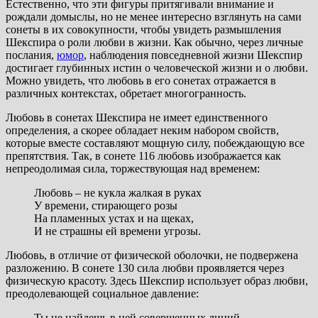
Естественно, что эти фигуры притягивали внимание и
рождали домыслы, но не менее интересно взглянуть на сами
сонеты в их совокупности, чтобы увидеть размышления
Шекспира о роли любви в жизни. Как обычно, через личные
послания,
юмор
, наблюдения повседневной жизни Шекспир
достигает глубинных истин о человеческой жизни и о любви.
Можно увидеть, что любовь в его сонетах отражается в
различных контекстах, обретает многогранность.
Любовь в сонетах Шекспира не имеет единственного
определения, а скорее обладает неким набором свойств,
которые вместе составляют мощную силу, побеждающую все
препятствия. Так, в сонете 116 любовь изображается как
непреодолимая сила, торжествующая над временем:
Любовь – не кукла жалкая в руках
У времени, стирающего розы
На пламенных устах и на щеках,
И не страшны ей времени угрозы.
Любовь, в отличие от физической оболочки, не подвержена
разложению. В сонете 130 сила любви проявляется через
физическую красоту. Здесь Шекспир использует образ любви,
преодолевающей социальное давление:
Ты не найдешь в ней совершенных линий,