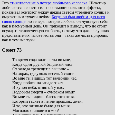
Это
стихотворение о потере любимого человека
. Шекспир
добивается в сонете сильного эмоционального эффекта,
показывая контраст между ярким светом утреннего солнца и
омраченным тучами небом.
Когда он был любим, для него
сияло солнце
, но теперь, потеряв любовь, он чувствует себя
как в пасмурный день. Он приходит к выводу, что не стоит
осуждать человеческую слабость, потому что даже в лучших
представителях человечества она – такая же часть природы,
как и темные тучи.
Сонет 73
То время года видишь ты во мне,
Когда один-другой багряный лист
От холода трепещет в вышине –
На хорах, где умолк веселый свист.
Во мне ты видишь тот вечерний час,
Когда поблек на западе закат
И купол неба, отнятый у нас,
Подобьем смерти – сумраком объят.
Во мне ты видишь блеск того огня,
Который гаснет в пепле прошлых дней,
И то, что жизнью было для меня,
Могилою становится моей.