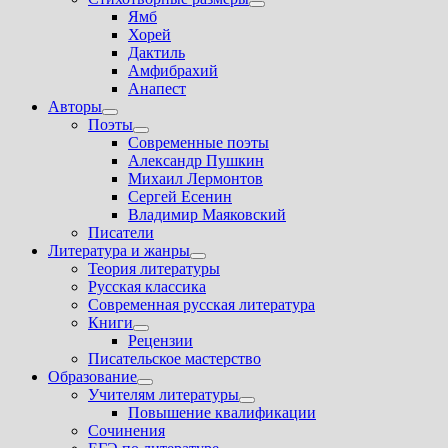
Показать
Ямб
подменю
Хорей
Дактиль
Амфибрахий
Анапест
Авторы
Показать
Поэты
подменю
Показать
Современные поэты
подменю
Александр Пушкин
Михаил Лермонтов
Сергей Есенин
Владимир Маяковский
Писатели
Литература и жанры
Показать
Теория литературы
подменю
Русская классика
Современная русская литература
Книги
Показать
Рецензии
подменю
Писательское мастерство
Образование
Показать
Учителям литературы
подменю
Показать
Повышение квалификации
подменю
Сочинения