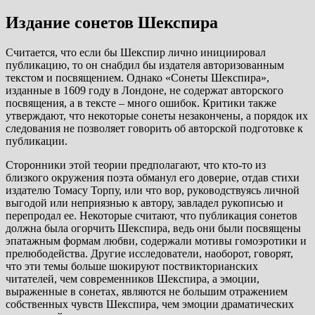
Издание сонетов Шекспира
Считается, что если бы Шекспир лично инициировал
публикацию, то он снабдил бы издателя авторизованным
текстом и посвящением. Однако «Сонеты Шекспира»,
изданные в 1609 году в Лондоне, не содержат авторского
посвящения, а в тексте – много ошибок. Критики также
утверждают, что некоторые сонеты незакончены, а порядок их
следования не позволяет говорить об авторской подготовке к
публикации.
Сторонники этой теории предполагают, что кто-то из
близкого окружения поэта обманул его доверие, отдав стихи
издателю Томасу Торпу, или что вор, руководствуясь личной
выгодой или неприязнью к автору, завладел рукописью и
перепродал ее. Некоторые считают, что публикация сонетов
должна была огорчить Шекспира, ведь они были посвящены
эпатажным формам любви, содержали мотивы гомоэротики и
прелюбодейства. Другие исследователи, наоборот, говорят,
что эти темы больше шокируют поствикторианских
читателей, чем современников Шекспира, а эмоции,
выраженные в сонетах, являются не большим отражением
собственных чувств Шекспира, чем эмоции драматических