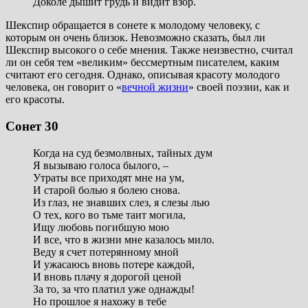
Доколе дышит грудь и видит взор.
Шекспир обращается в сонете к молодому человеку, с
которым он очень близок. Невозможно сказать, был ли
Шекспир высокого о себе мнения. Также неизвестно, считал
ли он себя тем «великим» бессмертным писателем, каким
считают его сегодня. Однако, описывая красоту молодого
человека, он говорит о «
вечной жизни
» своей поэзии, как и
его красоты.
Сонет 30
Когда на суд безмолвных, тайных дум
Я вызываю голоса былого, –
Утраты все приходят мне на ум,
И старой болью я болею снова.
Из глаз, не знавших слез, я слезы лью
О тех, кого во тьме таит могила,
Ищу любовь погибшую мою
И все, что в жизни мне казалось мило.
Веду я счет потерянному мной
И ужасаюсь вновь потере каждой,
И вновь плачу я дорогой ценой
За то, за что платил уже однажды!
Но прошлое я нахожу в тебе