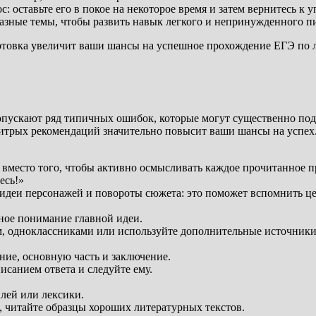
с: оставьте его в покое на некоторое время и затем вернитесь к
азные темы, чтобы развить навык легкого и непринужденного п
готовка увеличит ваши шансы на успешное прохождение ЕГЭ по 
опускают ряд типичных ошибок, которые могут существенно подп
хитрых рекомендаций значительно повысит ваши шансы на успех
 вместо того, чтобы активно осмысливать каждое прочитанное 
есь!»
е идеи персонажей и повороты сюжета: это поможет вспомнить ц
ное понимание главной идеи.
м, одноклассниками или используйте дополнительные источники 
ение, основную часть и заключение.
исанием ответа и следуйте ему.
лей или лексики.
, читайте образцы хороших литературных текстов.