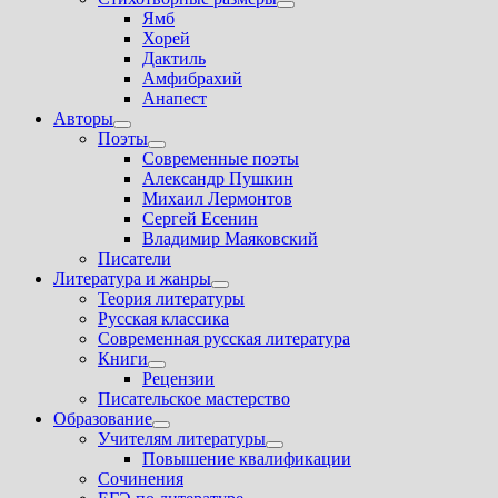
Показать
Ямб
подменю
Хорей
Дактиль
Амфибрахий
Анапест
Авторы
Показать
Поэты
подменю
Показать
Современные поэты
подменю
Александр Пушкин
Михаил Лермонтов
Сергей Есенин
Владимир Маяковский
Писатели
Литература и жанры
Показать
Теория литературы
подменю
Русская классика
Современная русская литература
Книги
Показать
Рецензии
подменю
Писательское мастерство
Образование
Показать
Учителям литературы
подменю
Показать
Повышение квалификации
подменю
Сочинения