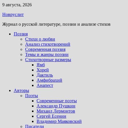
Перейти
9 августа, 2026
к
Новруслит
содержимому
Журнал о русской литературе, поэзии и анализе стихов
Поэзия
Стихи о любви
Анализ стихотворений
Современная поэзия
Темы и жанры поэзии
Стихотворные размеры
Ямб
Хорей
Дактиль
Амфибрахий
Анапест
Авторы
Поэты
Современные поэты
Александр Пушкин
Михаил Лермонтов
Сергей Есенин
Владимир Маяковский
Писатели