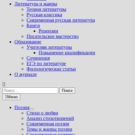
Литература и жанры
Теория литературы
Русская классика
Современная русская литература
Книги
Рецензии
Писательское мастерство
Образование
Учителям литературы
Повышение квалификации
Сочинения
ЕГЭ по литературе
Филологические статьи
О журнале
Найти:
Меню
Поэзия
Показать
Стихи о любви
подменю
Анализ стихотворений
Современная поэзия
Темы и жанры поэзии
Стихотворные размеры