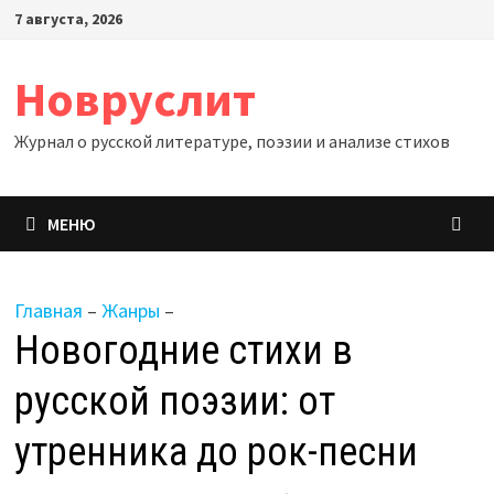
Перейти
7 августа, 2026
к
содержимому
Новруслит
Журнал о русской литературе, поэзии и анализе стихов
МЕНЮ
Главная
–
Жанры
–
Новогодние стихи в
русской поэзии: от
утренника до рок-песни